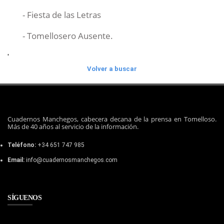
- Fiesta de las Letras
- Tomellosero Ausente.
'
Volver a buscar
Cuadernos Manchegos, cabecera decana de la prensa en Tomelloso.
Más de 40 años al servicio de la información.
Teléfono:
+34 651 747 985
Email:
info@cuadernosmanchegos.com
SÍGUENOS