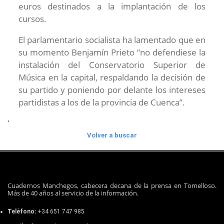
euros destinados a la implantación de los
cursos.
El parlamentario socialista ha lamentado que en
su momento Benjamín Prieto “no defendiese la
instalación del Conservatorio Superior de
Música en la capital, respaldando la decisión de
su partido y poniendo por delante los intereses
partidistas a los de la provincia de Cuenca”.
'
Volver a buscar
Cuadernos Manchegos, cabecera decana de la prensa en Tomelloso.
Más de 40 años al servicio de la información.
Teléfono:
+34 651 747 985