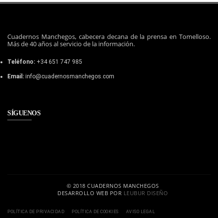
Cuadernos Manchegos, cabecera decana de la prensa en Tomelloso.
Más de 40 años al servicio de la información.
Teléfono:
+34 651 747 985
Email:
info@cuadernosmanchegos.com
SÍGUENOS
© 2018 CUADERNOS MANCHEGOS
DESARROLLO WEB POR
LEUBUR DISEÑO
POLÍTICA DE PRIVACIDAD
POLÍTICA DE COOKIES
AVISO LEGAL