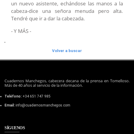
un nuevo asistente, echándose las manos a la
cabeza-dice una señora menuda pero alta.
Tendré que ir a dar la cabezada.
- Y MÁS -
'
Volver a buscar
Cuadernos Manchegos, cabecera decana de la prensa en Tomelloso.
Más de 40 años al servicio de la información.
Teléfono:
+34 651 747 985
Email:
info@cuadernosmanchegos.com
SÍGUENOS