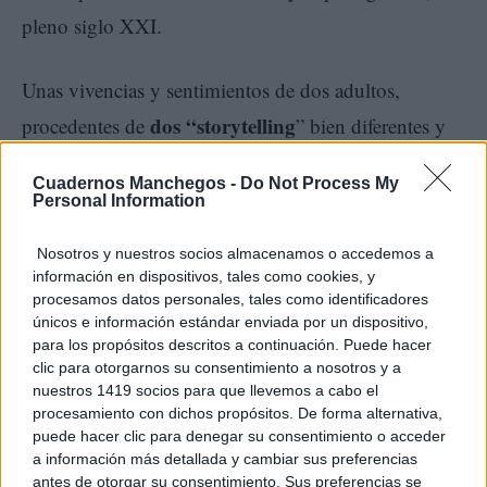
pleno siglo XXI.
Unas vivencias y sentimientos de dos adultos,
dos “storytelling
procedentes de
” bien diferentes y
dos alejados continentes
también provenientes de
.
Cuadernos Manchegos -
Do Not Process My
No digo más. Pero es la más actual de todas, y la que
Personal Information
ya puedes regalar adquiriéndola a través de cualquier
Nosotros y nuestros socios almacenamos o accedemos a
librería, física o virtual. O, también, si la quieres
información en dispositivos, tales como cookies, y
procesamos datos personales, tales como identificadores
dedicada, no tienes más que pedírmela a través de
únicos e información estándar enviada por un dispositivo,
este mismo blog o de mis redes sociales.
para los propósitos descritos a continuación. Puede hacer
clic para otorgarnos su consentimiento a nosotros y a
nuestros 1419 socios para que llevemos a cabo el
procesamiento con dichos propósitos. De forma alternativa,
puede hacer clic para denegar su consentimiento o acceder
a información más detallada y cambiar sus preferencias
antes de otorgar su consentimiento. Sus preferencias se