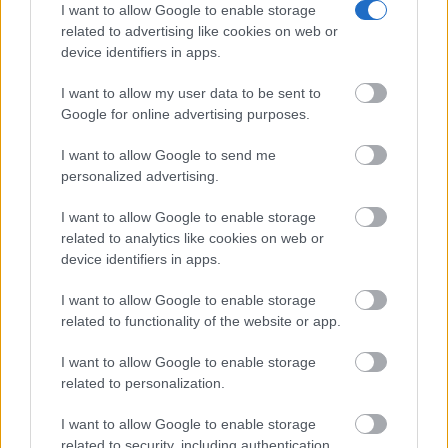
I want to allow Google to enable storage
related to advertising like cookies on web or
device identifiers in apps.
(*) Luis Ángel Aguilar Montero es el autor de LA
TERCA UTOPÍA
https://latercautopia.com/
I want to allow my user data to be sent to
Google for online advertising purposes.
Por @luigiaguilar*
I want to allow Google to send me
personalized advertising.
https://twitter.com/luigiaguilar
I want to allow Google to enable storage
related to analytics like cookies on web or
TE RECOMENDAMOS
device identifiers in apps.
I want to allow Google to enable storage
related to functionality of the website or app.
I want to allow Google to enable storage
related to personalization.
I want to allow Google to enable storage
related to security, including authentication