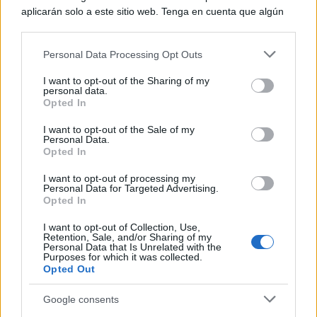
aplicarán solo a este sitio web. Tenga en cuenta que algún
procesamiento de sus datos personales puede no requerir
de su consentimiento, pero usted tiene el derecho de
Feliz mes de abril y feliz vida.
Personal Data Processing Opt Outs
rechazar tal procesamiento. Puede cambiar sus preferencias
o retirar su consentimiento en cualquier momento volviendo
I want to opt-out of the Sharing of my
a este sitio y haciendo clic en el botón "Privacidad" en la
personal data.
N.B.: Mi libro podéis pedirlo en:
parte inferior de la página web.
Opted In
Please note that this website/app uses one or more Google
I want to opt-out of the Sale of my
* LIBROS.CC:
https://libros.cc/OFELIA-Diarios-y-
Personal Data.
services and may gather and store information including but
Opted In
not limited to your visit or usage behaviour. You may click to
Cartas-Transoceanicas.htm?isbn=9788409340460
grant or deny consent to Google and its third-party tags to
I want to opt-out of processing my
use your data for below specified purposes in below Google
Personal Data for Targeted Advertising.
consent section.
Opted In
* POPULAR LIBROS:
https://www.popularlibros.com/libro/ofelia_1109262
I want to opt-out of Collection, Use,
Retention, Sale, and/or Sharing of my
Personal Data that Is Unrelated with the
Purposes for which it was collected.
* AMAZON KINDLE:
Opted Out
https://www.amazon.es/OFELIA…/dp/B09LNTWX
Google consents
GG/ref=sr_1_20