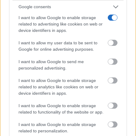
El director del Centro Regional de Formación del
Google consents
Profesorado, Juan Carlos Palomino, ha indicado que
I want to allow Google to enable storage
el objetivo es avanzar desde un modelo basado
related to advertising like cookies on web or
principalmente en la realización de actividades
device identifiers in apps.
formativas hacia otro en el que la formación se
complementa con el acompañamiento continuado, el
I want to allow my user data to be sent to
aprendizaje entre iguales, la creación de…
Google for online advertising purposes.
I want to allow Google to send me
personalized advertising.
I want to allow Google to enable storage
related to analytics like cookies on web or
device identifiers in apps.
I want to allow Google to enable storage
related to functionality of the website or app.
I want to allow Google to enable storage
CIUDAD REAL
related to personalization.
Castilla-La Mancha se suma como