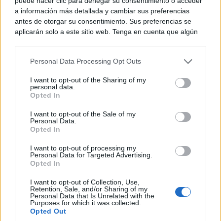
puede hacer clic para denegar su consentimiento o acceder
La Plaza de España volvió a convertirse anoche en el
a información más detallada y cambiar sus preferencias
gran escenario de la cultura popular con la
antes de otorgar su consentimiento. Sus preferencias se
celebración del tradicional Festival Flamenco de...
aplicarán solo a este sitio web. Tenga en cuenta que algún
procesamiento de sus datos personales puede no requerir
de su consentimiento, pero usted tiene el derecho de
Personal Data Processing Opt Outs
rechazar tal procesamiento. Puede cambiar sus preferencias
o retirar su consentimiento en cualquier momento volviendo
I want to opt-out of the Sharing of my
a este sitio y haciendo clic en el botón "Privacidad" en la
personal data.
parte inferior de la página web.
Opted In
Please note that this website/app uses one or more Google
I want to opt-out of the Sale of my
Personal Data.
services and may gather and store information including but
Opted In
not limited to your visit or usage behaviour. You may click to
grant or deny consent to Google and its third-party tags to
I want to opt-out of processing my
use your data for below specified purposes in below Google
Personal Data for Targeted Advertising.
consent section.
Opted In
TOLEDO
Castilla-La Mancha impulsa la mentoría
I want to opt-out of Collection, Use,
docente con más de 580 profesionales y
Retention, Sale, and/or Sharing of my
Personal Data that Is Unrelated with the
equipos directivos acompañados
Purposes for which it was collected.
Opted Out
C. Manchegos
-
07/08/2026