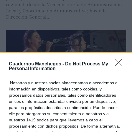
regional, desde la Viceconsejería de Administración
Local y Coordinación Administrativa; hasta la
Dirección General…
Cuadernos Manchegos -
Do Not Process My
Personal Information
Nosotros y nuestros socios almacenamos o accedemos a
información en dispositivos, tales como cookies, y
procesamos datos personales, tales como identificadores
TOLEDO
únicos e información estándar enviada por un dispositivo,
“La Soleá” llena de arte la Plaza de
para los propósitos descritos a continuación. Puede hacer
España en el Festival Flamenco de la
clic para otorgarnos su consentimiento a nosotros y a
Preferia de Villacañas
nuestros 1419 socios para que llevemos a cabo el
procesamiento con dichos propósitos. De forma alternativa,
C. Manchegos
-
07/08/2026