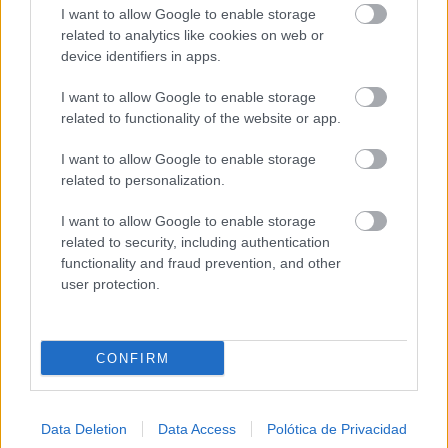
Di adiós a la cal del baño con estos sencillos consejos
I want to allow Google to enable storage
DISCOVER WITH
related to analytics like cookies on web or
device identifiers in apps.
Últimas noticias
I want to allow Google to enable storage
Alonso Cobo seguirá dirigiendo el juego del Val
related to functionality of the website or app.
Brokers C.B. Tomelloso...
09/08/2026
I want to allow Google to enable storage
related to personalization.
Buscan extras y varios perfiles profesionales
I want to allow Google to enable storage
para el rodaje de una...
related to security, including authentication
09/08/2026
functionality and fraud prevention, and other
user protection.
Efemérides del 9 de agosto: Nagasaki y la
histórica dimisión de...
09/08/2026
CONFIRM
El tiempo en España hoy, 9 de agosto: AEMET
avisa de...
Data Deletion
Data Access
Polótica de Privacidad
09/08/2026