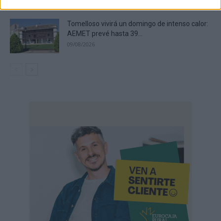
Tomelloso vivirá un domingo de intenso calor:
AEMET prevé hasta 39...
09/08/2026