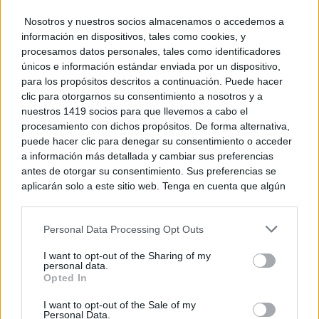
Nosotros y nuestros socios almacenamos o accedemos a
información en dispositivos, tales como cookies, y
procesamos datos personales, tales como identificadores
únicos e información estándar enviada por un dispositivo,
para los propósitos descritos a continuación. Puede hacer
clic para otorgarnos su consentimiento a nosotros y a
nuestros 1419 socios para que llevemos a cabo el
procesamiento con dichos propósitos. De forma alternativa,
puede hacer clic para denegar su consentimiento o acceder
a información más detallada y cambiar sus preferencias
antes de otorgar su consentimiento. Sus preferencias se
aplicarán solo a este sitio web. Tenga en cuenta que algún
¿Sabías que existen?
Estas criaturas existen y parecen sacadas de otro
procesamiento de sus datos personales puede no requerir
planeta
de su consentimiento, pero usted tiene el derecho de
Personal Data Processing Opt Outs
rechazar tal procesamiento. Puede cambiar sus preferencias
o retirar su consentimiento en cualquier momento volviendo
I want to opt-out of the Sharing of my
a este sitio y haciendo clic en el botón "Privacidad" en la
personal data.
parte inferior de la página web.
Opted In
Please note that this website/app uses one or more Google
I want to opt-out of the Sale of my
Personal Data.
services and may gather and store information including but