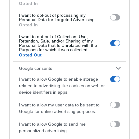
Opted In
not limited to your visit or usage behaviour. You may click to
grant or deny consent to Google and its third-party tags to
I want to opt-out of processing my
use your data for below specified purposes in below Google
Personal Data for Targeted Advertising.
consent section.
Opted In
¿De verdad hacen esto?
I want to opt-out of Collection, Use,
Retention, Sale, and/or Sharing of my
Costumbres que rompen todos los esquemas
Personal Data that Is Unrelated with the
Purposes for which it was collected.
Opted Out
Google consents
I want to allow Google to enable storage
related to advertising like cookies on web or
device identifiers in apps.
I want to allow my user data to be sent to
Google for online advertising purposes.
I want to allow Google to send me
personalized advertising.
El truco contra la cal