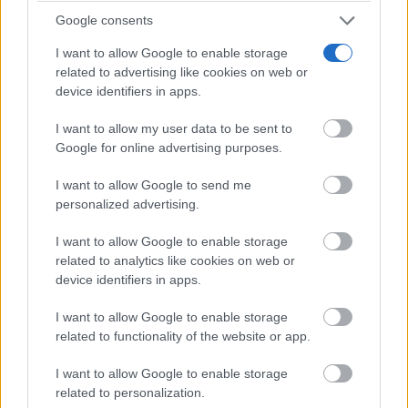
temprana. Esto ayudará a formar una sociedad más
Google consents
respetuosa, inclusiva, solidaria y tolerante.
I want to allow Google to enable storage
related to advertising like cookies on web or
Lógicamente, se deben realizar planteamientos
device identifiers in apps.
holísticos que aseguren la existencia de servicios
I want to allow my user data to be sent to
accesibles y de calidad para las víctimas, incluyendo
Google for online advertising purposes.
líneas de ayuda, refugios y atención psicofísica.
I want to allow Google to send me
Además, se precisan evaluaciones periódicas del
personalized advertising.
Pacto de Estado para analizar las políticas
I want to allow Google to enable storage
implementadas y mejorar las estrategias, según la
related to analytics like cookies on web or
device identifiers in apps.
realidad objetiva de los problemas que se vayan
I want to allow Google to enable storage
produciendo, poniendo siempre en el centro la
related to functionality of the website or app.
importancia de la prevención y la educación
I want to allow Google to enable storage
temprana.
related to personalization.