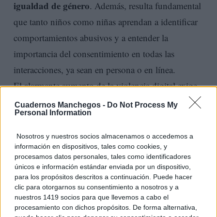
igualdad de género
. Además, resulta fundamental
que tanto niños como niñas aprendan a identificar
comportamientos abusivos y a entender la
importancia del consentimiento en todas las
interacciones, ya sean en persona o en línea.
El alarmante aumento de la violencia digital exige
que se enseñe a los jóvenes sobre el uso responsable
Cuadernos Manchegos -
Do Not Process My
Personal Information
de la tecnología. Todo ello incluye no solo cómo
proteger su privacidad y seguridad en línea, sino
Nosotros y nuestros socios almacenamos o accedemos a
información en dispositivos, tales como cookies, y
también cómo ser conscientes del impacto que sus
procesamos datos personales, tales como identificadores
acciones pueden tener en los demás. La educación
únicos e información estándar enviada por un dispositivo,
para los propósitos descritos a continuación. Puede hacer
crear una cultura
en este ámbito puede ayudar a
clic para otorgarnos su consentimiento a nosotros y a
de respeto y empatía, donde la violencia, en
nuestros 1419 socios para que llevemos a cabo el
procesamiento con dichos propósitos. De forma alternativa,
cualquiera de sus formas, no sea tolerada.