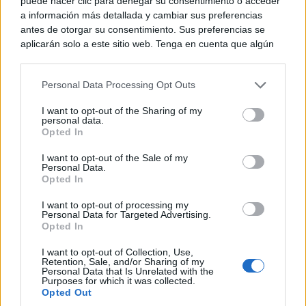
puede hacer clic para denegar su consentimiento o acceder
a información más detallada y cambiar sus preferencias
antes de otorgar su consentimiento. Sus preferencias se
Razonadamente reivindicamos un consensuado
aplicarán solo a este sitio web. Tenga en cuenta que algún
Pacto de Estado contra la Violencia de Género
procesamiento de sus datos personales puede no requerir
de su consentimiento, pero usted tiene el derecho de
para abordar este grave problema de manera integral
Personal Data Processing Opt Outs
rechazar tal procesamiento. Puede cambiar sus preferencias
y efectiva. Para ello, es fundamental que todos los
o retirar su consentimiento en cualquier momento volviendo
I want to opt-out of the Sharing of my
a este sitio y haciendo clic en el botón "Privacidad" en la
personal data.
partidos políticos se unan en un compromiso firme
parte inferior de la página web.
Opted In
para erradicar la violencia de género, garantizando
Please note that this website/app uses one or more Google
I want to opt-out of the Sale of my
Personal Data.
los recursos suficientes para implementar programas
services and may gather and store information including but
Opted In
not limited to your visit or usage behaviour. You may click to
de prevención, atención y protección a las víctimas,
grant or deny consent to Google and its third-party tags to
I want to opt-out of processing my
use your data for below specified purposes in below Google
y elaborar políticas efectivas.
Personal Data for Targeted Advertising.
consent section.
Opted In
I want to opt-out of Collection, Use,
educación
Insistimos en la necesidad de incluir la
Retention, Sale, and/or Sharing of my
Personal Data that Is Unrelated with the
en igualdad de género y prevención de la
Purposes for which it was collected.
Opted Out
violencia
en los currículos escolares desde una edad