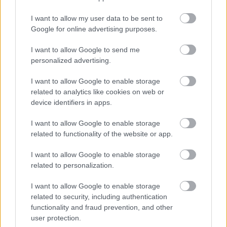
Un verdadero MMORPG de la vieja escuela ¡Cómo los
I want to allow my user data to be sent to
de antes, pero mejor!
Google for online advertising purposes.
DISCOVER WITH
I want to allow Google to send me
Últimas noticias
personalized advertising.
La Terraza Ayer y Hoy sortea diez entradas
I want to allow Google to enable storage
para vivir 40...
related to analytics like cookies on web or
06/08/2026
device identifiers in apps.
I want to allow Google to enable storage
Núñez lamenta que CLM siga siendo la peor
región de España...
related to functionality of the website or app.
06/08/2026
I want to allow Google to enable storage
related to personalization.
La inteligencia artificial y las series
verticales marcan la nueva edición...
I want to allow Google to enable storage
06/08/2026
related to security, including authentication
functionality and fraud prevention, and other
user protection.
Tamajón se prepara para vivir diez días de