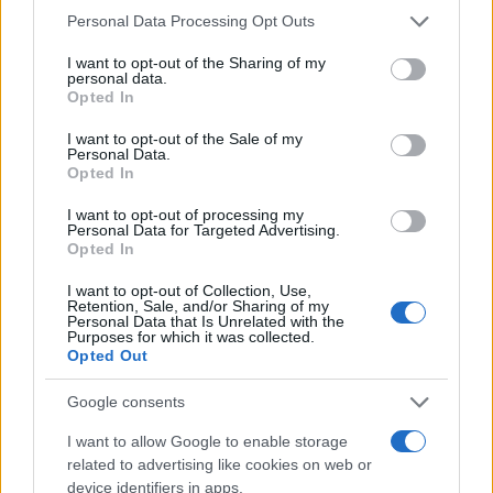
partido, sin duda éste es el camino a seguir. A partir
de su consentimiento, pero usted tiene el derecho de
Personal Data Processing Opt Outs
rechazar tal procesamiento. Puede cambiar sus preferencias
de ahora la próxima jornada está victoria hay que
o retirar su consentimiento en cualquier momento volviendo
I want to opt-out of the Sharing of my
hacerla buena visitando al Belmonte
a este sitio y haciendo clic en el botón "Privacidad" en la
personal data.
parte inferior de la página web.
Opted In
Please note that this website/app uses one or more Google
I want to opt-out of the Sale of my
TE RECOMENDAMOS
Personal Data.
services and may gather and store information including but
Opted In
not limited to your visit or usage behaviour. You may click to
grant or deny consent to Google and its third-party tags to
I want to opt-out of processing my
use your data for below specified purposes in below Google
Personal Data for Targeted Advertising.
consent section.
Opted In
I want to opt-out of Collection, Use,
Retention, Sale, and/or Sharing of my
Personal Data that Is Unrelated with the
Purposes for which it was collected.
Opted Out
Google consents
I want to allow Google to enable storage
related to advertising like cookies on web or
device identifiers in apps.
Corepunk MMORPG