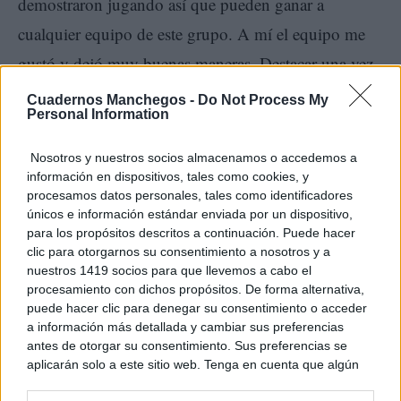
demostraron jugando así que pueden ganar a
cualquier equipo de este grupo. A mí el equipo me
gustó y dejó muy buenas maneras. Destacar una vez
más a la afición que arropó a los suyos en todo
Cuadernos Manchegos -
Do Not Process My
Personal Information
momento siendo fieles como cada vez que juega el
equipo en el Juande Ramos.
Nosotros y nuestros socios almacenamos o accedemos a
información en dispositivos, tales como cookies, y
procesamos datos personales, tales como identificadores
únicos e información estándar enviada por un dispositivo,
para los propósitos descritos a continuación. Puede hacer
clic para otorgarnos su consentimiento a nosotros y a
nuestros 1419 socios para que llevemos a cabo el
procesamiento con dichos propósitos. De forma alternativa,
puede hacer clic para denegar su consentimiento o acceder
a información más detallada y cambiar sus preferencias
No me quiero dejar a ningún jugador sin mencionar
antes de otorgar su consentimiento. Sus preferencias se
aplicarán solo a este sitio web. Tenga en cuenta que algún
pero todo el bloque estuvo a la altura de un buen
procesamiento de sus datos personales puede no requerir