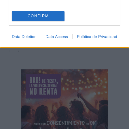
cultura, tradición y...
06/08/2026
CONFIRM
CCOO Castilla-La Mancha exige reforzar la
prevención frente al estrés térmico...
06/08/2026
Data Deletion
Data Access
Polótica de Privacidad