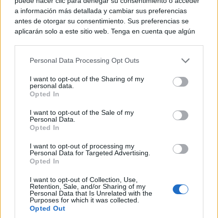
puede hacer clic para denegar su consentimiento o acceder
a información más detallada y cambiar sus preferencias
antes de otorgar su consentimiento. Sus preferencias se
aplicarán solo a este sitio web. Tenga en cuenta que algún
procesamiento de sus datos personales puede no requerir
de su consentimiento, pero usted tiene el derecho de
Personal Data Processing Opt Outs
rechazar tal procesamiento. Puede cambiar sus preferencias
o retirar su consentimiento en cualquier momento volviendo
I want to opt-out of the Sharing of my
a este sitio y haciendo clic en el botón "Privacidad" en la
personal data.
parte inferior de la página web.
Opted In
Please note that this website/app uses one or more Google
I want to opt-out of the Sale of my
Personal Data.
services and may gather and store information including but
Opted In
not limited to your visit or usage behaviour. You may click to
grant or deny consent to Google and its third-party tags to
I want to opt-out of processing my
use your data for below specified purposes in below Google
Personal Data for Targeted Advertising.
consent section.
Opted In
I want to opt-out of Collection, Use,
Retention, Sale, and/or Sharing of my
Personal Data that Is Unrelated with the
Purposes for which it was collected.
Título del proyecto con los logos de cada
Opted Out
uno de los centros