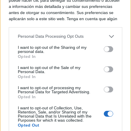
puede hacer clic para denegar su consentimiento o acceder
a información más detallada y cambiar sus preferencias
antes de otorgar su consentimiento. Sus preferencias se
aplicarán solo a este sitio web. Tenga en cuenta que algún
procesamiento de sus datos personales puede no requerir
de su consentimiento, pero usted tiene el derecho de
Personal Data Processing Opt Outs
rechazar tal procesamiento. Puede cambiar sus preferencias
o retirar su consentimiento en cualquier momento volviendo
I want to opt-out of the Sharing of my
a este sitio y haciendo clic en el botón "Privacidad" en la
Canciones que marcan
personal data.
¿Por qué recuerdas canciones viejas mejor que las
parte inferior de la página web.
Opted In
nuevas?
Please note that this website/app uses one or more Google
I want to opt-out of the Sale of my
Personal Data.
services and may gather and store information including but
Opted In
not limited to your visit or usage behaviour. You may click to
grant or deny consent to Google and its third-party tags to
I want to opt-out of processing my
use your data for below specified purposes in below Google
Personal Data for Targeted Advertising.
consent section.
Opted In
I want to opt-out of Collection, Use,
Retention, Sale, and/or Sharing of my
Personal Data that Is Unrelated with the
Purposes for which it was collected.
Opted Out