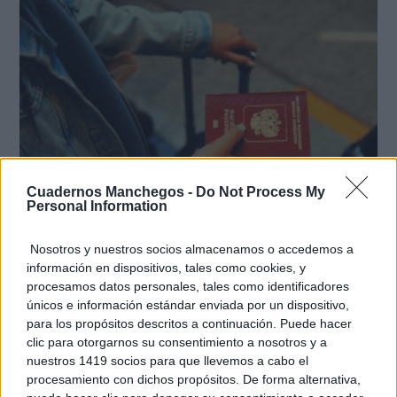
Cuadernos Manchegos -
Do Not Process My
Personal Information
Pasaportes que abren puertas
Nosotros y nuestros socios almacenamos o accedemos a
Los pasaportes más poderosos del mundo, ¿está el
información en dispositivos, tales como cookies, y
tuyo?
procesamos datos personales, tales como identificadores
únicos e información estándar enviada por un dispositivo,
para los propósitos descritos a continuación. Puede hacer
clic para otorgarnos su consentimiento a nosotros y a
nuestros 1419 socios para que llevemos a cabo el
procesamiento con dichos propósitos. De forma alternativa,