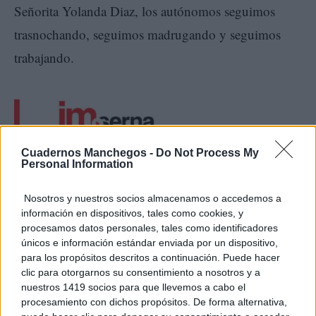
Señorita Yolanda Diaz, los autónomos seguimos
trasnochando, seguimos madrugando y seguimos
trabajando.
Cuadernos Manchegos -
Do Not Process My
Personal Information
Nosotros y nuestros socios almacenamos o accedemos a
José Antonio Peco
información en dispositivos, tales como cookies, y
procesamos datos personales, tales como identificadores
únicos e información estándar enviada por un dispositivo,
Presidente NNGG Bolaños de Calatrava
para los propósitos descritos a continuación. Puede hacer
clic para otorgarnos su consentimiento a nosotros y a
nuestros 1419 socios para que llevemos a cabo el
TE RECOMENDAMOS
procesamiento con dichos propósitos. De forma alternativa,