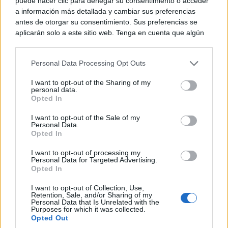
puede hacer clic para denegar su consentimiento o acceder
a información más detallada y cambiar sus preferencias
antes de otorgar su consentimiento. Sus preferencias se
aplicarán solo a este sitio web. Tenga en cuenta que algún
procesamiento de sus datos personales puede no requerir
de su consentimiento, pero usted tiene el derecho de
Personal Data Processing Opt Outs
rechazar tal procesamiento. Puede cambiar sus preferencias
o retirar su consentimiento en cualquier momento volviendo
I want to opt-out of the Sharing of my
a este sitio y haciendo clic en el botón "Privacidad" en la
personal data.
parte inferior de la página web.
Opted In
Please note that this website/app uses one or more Google
I want to opt-out of the Sale of my
Personal Data.
services and may gather and store information including but
Opted In
not limited to your visit or usage behaviour. You may click to
Corepunk MMORPG
grant or deny consent to Google and its third-party tags to
I want to opt-out of processing my
Un verdadero MMORPG de la vieja escuela ¡Cómo los
use your data for below specified purposes in below Google
Personal Data for Targeted Advertising.
de antes, pero mejor!
consent section.
Opted In
I want to opt-out of Collection, Use,
Retention, Sale, and/or Sharing of my
Personal Data that Is Unrelated with the
Purposes for which it was collected.
Opted Out