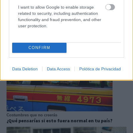
I want to allow Google to enable storage
related to security, including authentication
functionality and fraud prevention, and other
Tu memoria y la música
user protection.
Esa canción antigua que no olvidas tiene una
explicación
CONFIRM
Data Deletion
Data Access
Polótica de Privacidad
Costumbres que no creerás
¿Qué pensarías si esto fuera normal en tu país?