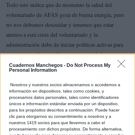
Todo esto indica que de momento la salud del
voluntariado de AFAS goza de buena energía, pero
no nos debemos descuidar y tenemos que estar
atentos a está crisis del voluntariado y la
administración debe de iniciar políticas activas para
reactivar el voluntariado en nuestra ciudad y en
nuestro país, ya que hay que recordar que la labor del
Cuadernos Manchegos -
Do Not Process My
Personal Information
voluntariado en este país suponía entre el 3% y el 4%
del PIB, en el 2015 al 9,4% en el 2018 según fuentes
Nosotros y nuestros socios almacenamos o accedemos a
información en dispositivos, tales como cookies, y
del observatorio de voluntariado.
procesamos datos personales, tales como identificadores
únicos e información estándar enviada por un dispositivo,
para los propósitos descritos a continuación. Puede hacer
clic para otorgarnos su consentimiento a nosotros y a
nuestros 1419 socios para que llevemos a cabo el
procesamiento con dichos propósitos. De forma alternativa,