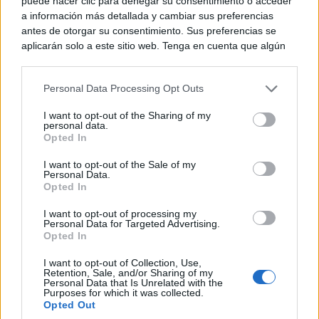
puede hacer clic para denegar su consentimiento o acceder
a información más detallada y cambiar sus preferencias
antes de otorgar su consentimiento. Sus preferencias se
aplicarán solo a este sitio web. Tenga en cuenta que algún
A día de hoy AFAS cuenta con 75 voluntarios en su
procesamiento de sus datos personales puede no requerir
de su consentimiento, pero usted tiene el derecho de
plantilla de Tomelloso, y vuelve a ser reconocido en
Personal Data Processing Opt Outs
rechazar tal procesamiento. Puede cambiar sus preferencias
Argamasilla de Alba y en Tomelloso, dándole un
o retirar su consentimiento en cualquier momento volviendo
I want to opt-out of the Sharing of my
a este sitio y haciendo clic en el botón "Privacidad" en la
plus de calidad a nuestra institución y sobre todo
personal data.
parte inferior de la página web.
Opted In
haciendo que las personas con discapacidad tengan
Please note that this website/app uses one or more Google
I want to opt-out of the Sale of my
una mejor calidad de vida.
Personal Data.
services and may gather and store information including but
Opted In
not limited to your visit or usage behaviour. You may click to
grant or deny consent to Google and its third-party tags to
Enhorabuena a todos los voluntarios de España por
I want to opt-out of processing my
use your data for below specified purposes in below Google
Personal Data for Targeted Advertising.
consent section.
Opted In
conmemorar su día hoy 5 de diciembre, y les
animamos a que se involucren en iniciarse en este
I want to opt-out of Collection, Use,
Retention, Sale, and/or Sharing of my
Personal Data that Is Unrelated with the
apasionante mundo que aporta mucho en la vida de
Purposes for which it was collected.
Opted Out
las personas.