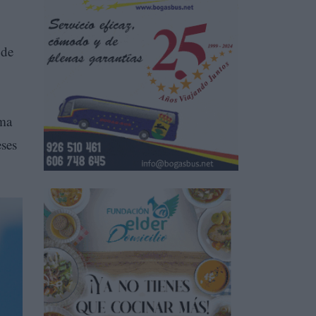
 de
ima
eses