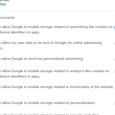
Out
consents
o allow Google to enable storage related to advertising like cookies on
evice identifiers in apps.
vento de Santa Clara de la Concepción en Manila, que sup
ente.
o allow my user data to be sent to Google for online advertising
s.
to allow Google to send me personalized advertising.
o allow Google to enable storage related to analytics like cookies on
evice identifiers in apps.
o allow Google to enable storage related to functionality of the website
o allow Google to enable storage related to personalization.
o allow Google to enable storage related to security, including