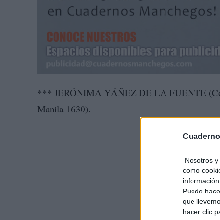
*** JERÓNIMA YÁÑEZ DE LA FUENTE (Conocid
Manila 1630).
Cuaderno
Nosotros y 
como cookie
información 
Puede hacer
que llevemo
hacer clic 