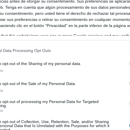
ncias antes de otorgar su consentimiento. Sus preferencias se aplicará
web. Tenga en cuenta que algún procesamiento de sus datos personale
 su consentimiento, pero usted tiene el derecho de rechazar tal proces
ar sus preferencias o retirar su consentimiento en cualquier momento
 haciendo clic en el botón "Privacidad" en la parte inferior de la página 
 that this website/app uses one or more Google services and may gath
including but not limited to your visit or usage behaviour. You may click 
 to Google and its third-party tags to use your data for below specifi
l Data Processing Opt Outs
ogle consent section.
o opt-out of the Sharing of my personal data.
In
o opt-out of the Sale of my Personal Data.
In
to opt-out of processing my Personal Data for Targeted
ing.
In
o opt-out of Collection, Use, Retention, Sale, and/or Sharing
ersonal Data that Is Unrelated with the Purposes for which it
lected.