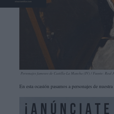
Personajes famosos de Castilla-La Mancha (IV) / Fuente: Real 
En esta ocasión pasamos a personajes de nuestra