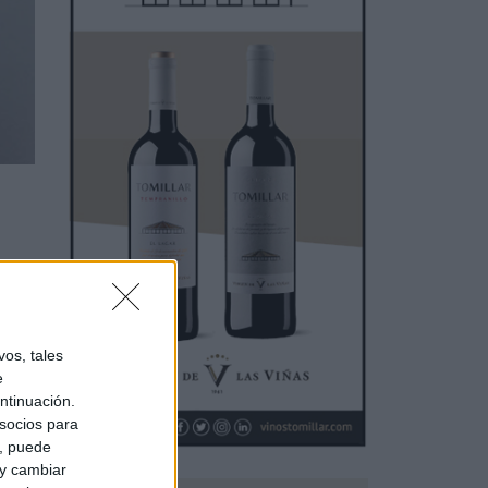
os, tales
e
ntinuación.
socios para
a, puede
 y cambiar