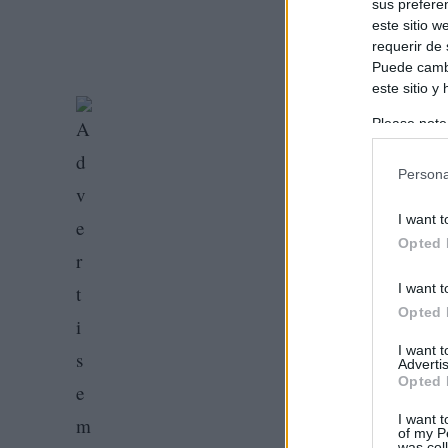
sus prefere
este sitio 
requerir de
Puede cambi
este sitio y
Please note
information 
deny consent
Persona
in below Go
I want t
Opted 
I want t
Opted 
I want 
Advertis
Opted 
I want t
of my P
was col