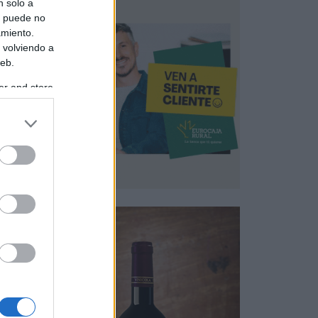
n solo a
s puede no
amiento.
 volviendo a
web.
er and store
to grant or
ed purposes