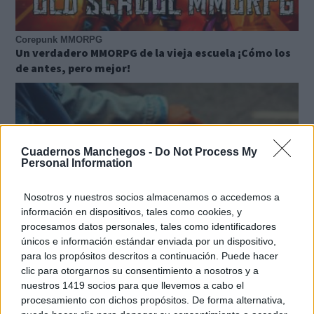
Corepunk MMORPG
Un verdadero MMORPG de la vieja escuela ¡Cómo los
de antes, pero mejor!
Cuadernos Manchegos -
Do Not Process My
Personal Information
Nosotros y nuestros socios almacenamos o accedemos a
información en dispositivos, tales como cookies, y
procesamos datos personales, tales como identificadores
únicos e información estándar enviada por un dispositivo,
para los propósitos descritos a continuación. Puede hacer
clic para otorgarnos su consentimiento a nosotros y a
Pasaportes que abren puertas
nuestros 1419 socios para que llevemos a cabo el
Los pasaportes más poderosos del mundo, ¿está el
procesamiento con dichos propósitos. De forma alternativa,
tuyo?