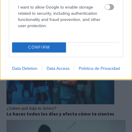
I want to allow Google to enable storage
related to security, including authentication
functionality and fraud prevention, and other
¿Por qué se contagia?
user protection.
La ciencia explica por qué el bostezo es contagioso
CONFIRM
Data Deletion
Data Access
Polótica de Privacidad
¿Sabes qué baja tu ánimo?
Lo haces todos los días y afecta cómo te sientes