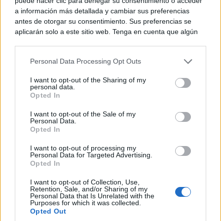
puede hacer clic para denegar su consentimiento o acceder
¿Sabías que existen?
Estas criaturas existen y parecen sacadas de otro
a información más detallada y cambiar sus preferencias
antes de otorgar su consentimiento. Sus preferencias se
planeta
aplicarán solo a este sitio web. Tenga en cuenta que algún
procesamiento de sus datos personales puede no requerir
de su consentimiento, pero usted tiene el derecho de
Personal Data Processing Opt Outs
rechazar tal procesamiento. Puede cambiar sus preferencias
o retirar su consentimiento en cualquier momento volviendo
I want to opt-out of the Sharing of my
a este sitio y haciendo clic en el botón "Privacidad" en la
personal data.
parte inferior de la página web.
Opted In
Please note that this website/app uses one or more Google
I want to opt-out of the Sale of my
Personal Data.
services and may gather and store information including but
Opted In
not limited to your visit or usage behaviour. You may click to
grant or deny consent to Google and its third-party tags to
I want to opt-out of processing my
use your data for below specified purposes in below Google
¿De verdad hacen esto?
Personal Data for Targeted Advertising.
Costumbres que rompen todos los esquemas
consent section.
Opted In
I want to opt-out of Collection, Use,
Retention, Sale, and/or Sharing of my
Personal Data that Is Unrelated with the
Purposes for which it was collected.
Opted Out