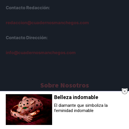
Contacto Redacción:
redaccion@cuadernosmanchegos.com
Contacto Dirección:
info@cuadernosmanchegos.com
Sobre Nosotros
Belleza indomable
AVISO LEGAL
POLÍTICA DE COOKIES
El diamante que simboliza la
feminidad indomable
POLÍTICA DE PRIVACIDAD