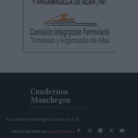
Cuadernos
Manchegos
Más de 45 Años nos avalan
© Cuadernos Manchegos | Noticias de CLM
Desarrollo Web por
Leubur Diseño