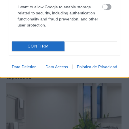
I want to allow Google to enable storage
related to security, including authentication
functionality and fraud prevention, and other
user protection.
CONFIRM
No es tu imaginación
Data Deletion
Data Access
Polótica de Privacidad
¿Ves caras en enchufes, coches o nubes? Tiene
explicación