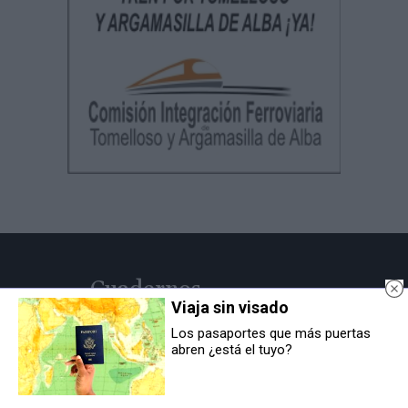
Cuadernos
Viaja sin visado
Manchegos
Los pasaportes que más puertas
Más de 45 Años nos avalan
abren ¿está el tuyo?
© Cuadernos Manchegos | Noticias de CLM
Desarrollo Web por
Leubur Diseño