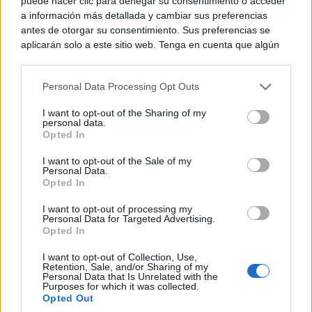
puede hacer clic para denegar su consentimiento o acceder
a información más detallada y cambiar sus preferencias
antes de otorgar su consentimiento. Sus preferencias se
aplicarán solo a este sitio web. Tenga en cuenta que algún
procesamiento de sus datos personales puede no requerir
de su consentimiento, pero usted tiene el derecho de
Personal Data Processing Opt Outs
rechazar tal procesamiento. Puede cambiar sus preferencias
o retirar su consentimiento en cualquier momento volviendo
I want to opt-out of the Sharing of my
a este sitio y haciendo clic en el botón "Privacidad" en la
personal data.
Belleza indomable
parte inferior de la página web.
Opted In
El diamante que simboliza la feminidad indomable
Please note that this website/app uses one or more Google
I want to opt-out of the Sale of my
Personal Data.
services and may gather and store information including but
Opted In
not limited to your visit or usage behaviour. You may click to
grant or deny consent to Google and its third-party tags to
I want to opt-out of processing my
use your data for below specified purposes in below Google
Personal Data for Targeted Advertising.
consent section.
Opted In
I want to opt-out of Collection, Use,
Retention, Sale, and/or Sharing of my
Personal Data that Is Unrelated with the
Purposes for which it was collected.
Opted Out