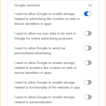
Encárgate tú de ellos
Día de descanso total
Google consents
por un día
I want to allow Google to enable storage
related to advertising like cookies on web or
Estas acciones simples, pero cargadas de afecto,
device identifiers in apps.
pueden marcar una gran diferencia en el estado
I want to allow my user data to be sent to
emocional de un abuelo.
Google for online advertising purposes.
I want to allow Google to send me
Celebraciones del Día de los
personalized advertising.
Abuelos en otros países
I want to allow Google to enable storage
related to analytics like cookies on web or
device identifiers in apps.
Aunque el 26 de julio es la fecha más extendida en el
otros países celebran en distintos
mundo hispano,
I want to allow Google to enable storage
related to functionality of the website or app.
momentos del año
:
I want to allow Google to enable storage
related to personalization.