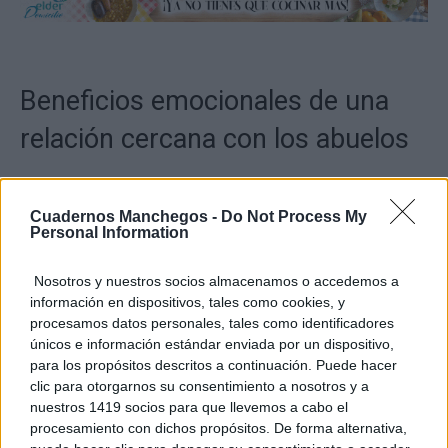
Beneficios emocionales de una
relación cercana con los abuelos
Fomento de la autoestima en los niños
Cuadernos Manchegos -
Do Not Process My
Personal Information
Reducción de la soledad en los mayores
Estabilidad emocional en momentos de crisis
Nosotros y nuestros socios almacenamos o accedemos a
información en dispositivos, tales como cookies, y
familiar
procesamos datos personales, tales como identificadores
únicos e información estándar enviada por un dispositivo,
Mayor conexión con el pasado familiar y
para los propósitos descritos a continuación. Puede hacer
cultural
clic para otorgarnos su consentimiento a nosotros y a
nuestros 1419 socios para que llevemos a cabo el
procesamiento con dichos propósitos. De forma alternativa,