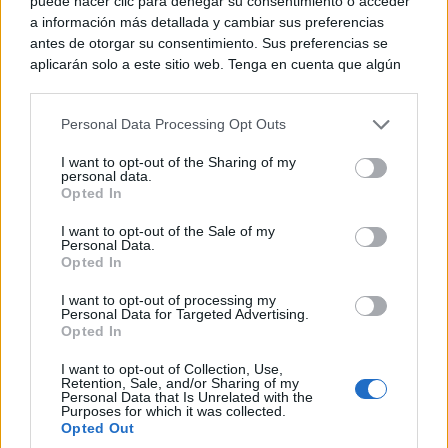
¿Cómo podemos homenajear a
puede hacer clic para denegar su consentimiento o acceder
a información más detallada y cambiar sus preferencias
los abuelos este 26 de julio?
antes de otorgar su consentimiento. Sus preferencias se
aplicarán solo a este sitio web. Tenga en cuenta que algún
procesamiento de sus datos personales puede no requerir
Ideas sencillas para un gran impacto
de su consentimiento, pero usted tiene el derecho de
Personal Data Processing Opt Outs
rechazar tal procesamiento. Puede cambiar sus preferencias
o retirar su consentimiento en cualquier momento volviendo
🎉 Actividad
📝 Detalles
I want to opt-out of the Sharing of my
a este sitio y haciendo clic en el botón "Privacidad" en la
personal data.
parte inferior de la página web.
Opted In
Llamada o
Ideal si están lejos
Please note that this website/app uses one or more Google
videollamada
I want to opt-out of the Sale of my
Personal Data.
services and may gather and store information including but
Opted In
Cartas escritas a mano
Emotivas y duraderas
not limited to your visit or usage behaviour. You may click to
grant or deny consent to Google and its third-party tags to
I want to opt-out of processing my
Álbum de fotos
Regalo nostálgico y
use your data for below specified purposes in below Google
Personal Data for Targeted Advertising.
consent section.
Opted In
personalizado
único
I want to opt-out of Collection, Use,
Un paseo o comida en
Retention, Sale, and/or Sharing of my
Salida familiar
Personal Data that Is Unrelated with the
su restaurante favorito
Purposes for which it was collected.
Opted Out