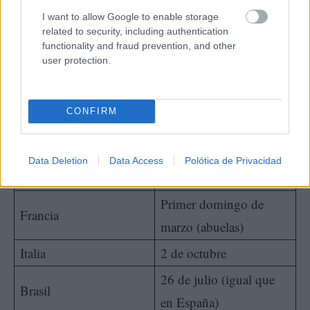
I want to allow Google to enable storage
related to security, including authentication
functionality and fraud prevention, and other
user protection.
📅 Fecha de
🌐 País
CONFIRM
celebración
Primer domingo de
Data Deletion
Data Access
Polótica de Privacidad
Estados Unidos
septiembre
Primer domingo de
Francia
marzo (abuelas)
Italia
2 de octubre
26 de julio (igual que
Brasil
en España)