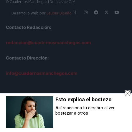
© Cuadernos Manchegos | Noticias de CLM
Desarrollo Web por
Leubur Diseño
Contacto Redacción:
redaccion@cuadernosmanchegos.com
Contacto Dirección:
info@cuadernosmanchegos.com
Esto explica el bostezo
Sobre Nosotros
Así reacciona tu cerebro al ver
bostezar a otros
AVISO LEGAL
POLÍTICA DE COOKIES