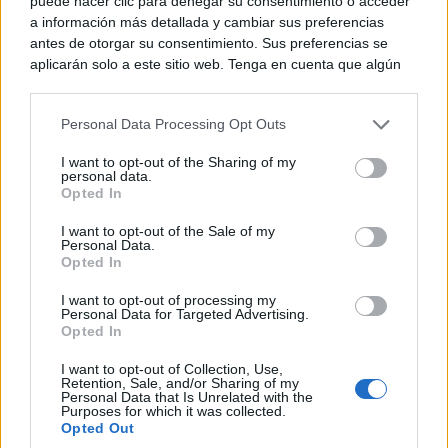
puede hacer clic para denegar su consentimiento o acceder
a información más detallada y cambiar sus preferencias
antes de otorgar su consentimiento. Sus preferencias se
aplicarán solo a este sitio web. Tenga en cuenta que algún
procesamiento de sus datos personales puede no requerir
de su consentimiento, pero usted tiene el derecho de
Personal Data Processing Opt Outs
rechazar tal procesamiento. Puede cambiar sus preferencias
o retirar su consentimiento en cualquier momento volviendo
I want to opt-out of the Sharing of my
Costumbres que no creerás
a este sitio y haciendo clic en el botón "Privacidad" en la
personal data.
¿Qué pensarías si esto fuera normal en tu país?
parte inferior de la página web.
Opted In
Please note that this website/app uses one or more Google
I want to opt-out of the Sale of my
Personal Data.
services and may gather and store information including but
Opted In
not limited to your visit or usage behaviour. You may click to
grant or deny consent to Google and its third-party tags to
I want to opt-out of processing my
use your data for below specified purposes in below Google
Personal Data for Targeted Advertising.
consent section.
Opted In
I want to opt-out of Collection, Use,
Retention, Sale, and/or Sharing of my
Personal Data that Is Unrelated with the
Purposes for which it was collected.
Opted Out