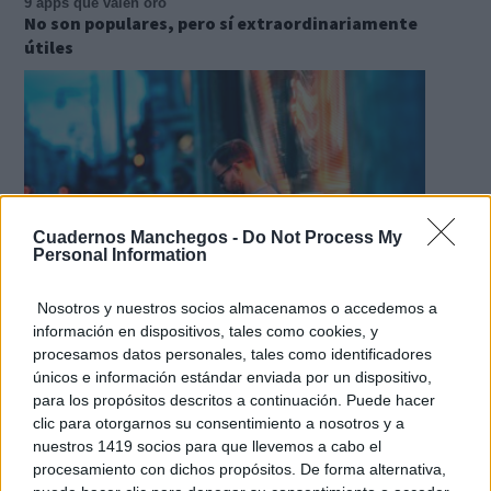
9 apps que valen oro
No son populares, pero sí extraordinariamente
útiles
Cuadernos Manchegos -
Do Not Process My
Personal Information
Nosotros y nuestros socios almacenamos o accedemos a
información en dispositivos, tales como cookies, y
¿Sabes qué baja tu ánimo?
procesamos datos personales, tales como identificadores
Lo haces todos los días y afecta cómo te sientes
únicos e información estándar enviada por un dispositivo,
para los propósitos descritos a continuación. Puede hacer
clic para otorgarnos su consentimiento a nosotros y a
nuestros 1419 socios para que llevemos a cabo el
procesamiento con dichos propósitos. De forma alternativa,