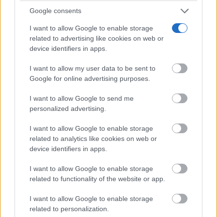
Google consents
No eran tan locas
¿Sabías que algunas predicciones ya se cumplieron?
I want to allow Google to enable storage
related to advertising like cookies on web or
device identifiers in apps.
I want to allow my user data to be sent to
Google for online advertising purposes.
I want to allow Google to send me
personalized advertising.
I want to allow Google to enable storage
related to analytics like cookies on web or
device identifiers in apps.
¿Te pasa esto?
6 señales claras de que necesitas descansar más
I want to allow Google to enable storage
related to functionality of the website or app.
I want to allow Google to enable storage
related to personalization.