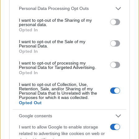
de su consentimiento, pero usted tiene el derecho de
Personal Data Processing Opt Outs
rechazar tal procesamiento. Puede cambiar sus preferencias
o retirar su consentimiento en cualquier momento volviendo
I want to opt-out of the Sharing of my
a este sitio y haciendo clic en el botón "Privacidad" en la
personal data.
parte inferior de la página web.
Opted In
Please note that this website/app uses one or more Google
I want to opt-out of the Sale of my
Personal Data.
services and may gather and store information including but
Opted In
not limited to your visit or usage behaviour. You may click to
grant or deny consent to Google and its third-party tags to
I want to opt-out of processing my
use your data for below specified purposes in below Google
Personal Data for Targeted Advertising.
Viaja sin visado
consent section.
Opted In
Los pasaportes que más puertas abren ¿está el tuyo?
I want to opt-out of Collection, Use,
Retention, Sale, and/or Sharing of my
Personal Data that Is Unrelated with the
Purposes for which it was collected.
Opted Out
Google consents
I want to allow Google to enable storage
related to advertising like cookies on web or