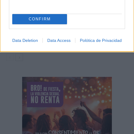
Un mercado medieval de artesanía pura en
la 30ª edición de...
07/08/2026
CONFIRM
El Festival Internacional de Cine de Almagro
celebra este sábado la...
Data Deletion
Data Access
Polótica de Privacidad
07/08/2026