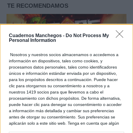
TE RECOMENDAMOS
Cuadernos Manchegos -
Do Not Process My
Personal Information
Nosotros y nuestros socios almacenamos o accedemos a
información en dispositivos, tales como cookies, y
procesamos datos personales, tales como identificadores
únicos e información estándar enviada por un dispositivo,
para los propósitos descritos a continuación. Puede hacer
clic para otorgarnos su consentimiento a nosotros y a
nuestros 1419 socios para que llevemos a cabo el
Corepunk MMORPG
procesamiento con dichos propósitos. De forma alternativa,
Un verdadero MMORPG de la vieja escuela ¡Cómo los
puede hacer clic para denegar su consentimiento o acceder
de antes, pero mejor!
a información más detallada y cambiar sus preferencias
antes de otorgar su consentimiento. Sus preferencias se
aplicarán solo a este sitio web. Tenga en cuenta que algún
procesamiento de sus datos personales puede no requerir