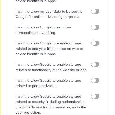
device identifiers in apps.
Tu cuerpo pide descanso
I want to allow my user data to be sent to
¿Crees que duermes suficiente? Quizá no
Google for online advertising purposes.
DISCOVER WITH
I want to allow Google to send me
Últimas noticias
personalized advertising.
Tomelloso desafía al calor y llena de
I want to allow Google to enable storage
ambiente la primera noche...
related to analytics like cookies on web or
07/08/2026
device identifiers in apps.
I want to allow Google to enable storage
‘Chiqui-Clan’ llega a El Provencio con los
related to functionality of the website or app.
personajes infantiles más populares...
07/08/2026
I want to allow Google to enable storage
related to personalization.
Un paseo por las Flores y Frutos de la
I want to allow Google to enable storage
Comarca de...
related to security, including authentication
07/08/2026
functionality and fraud prevention, and other
user protection.