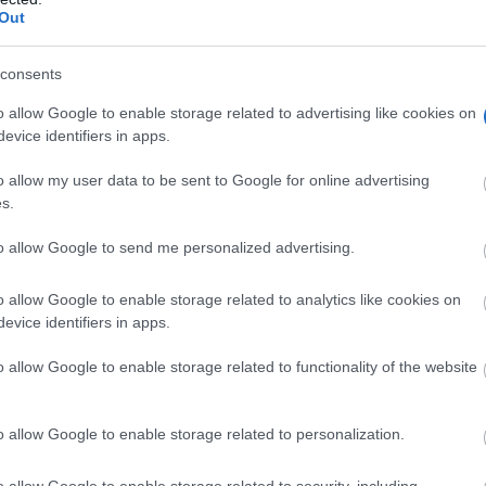
Out
consents
o allow Google to enable storage related to advertising like cookies on
evice identifiers in apps.
o allow my user data to be sent to Google for online advertising
s.
gran artista y ha sido durante 12 años Monitora de la
 de la artesanía de “encaje de bolillos” –artesanía tan
to allow Google to send me personalized advertising.
cción de abanicos de encaje algo digna de ver.
o allow Google to enable storage related to analytics like cookies on
evice identifiers in apps.
o allow Google to enable storage related to functionality of the website
o allow Google to enable storage related to personalization.
o allow Google to enable storage related to security, including