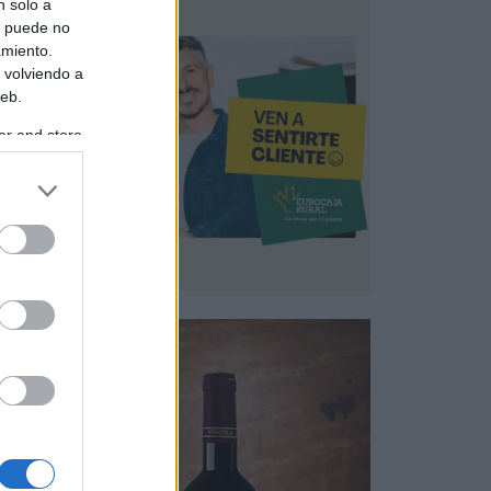
n solo a
s puede no
amiento.
 volviendo a
web.
er and store
to grant or
ed purposes