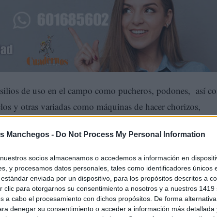
ensilios de uso en el campo como pucheros, podones, así 
clos y otras variadas como máquinas de hacer chorizos,
o un completo vestuario utilizado en las faenas del campo 
s Manchegos -
Do Not Process My Personal Information
er visitar y verlos a su tamaño reducido.
nuestros socios almacenamos o accedemos a información en dispositiv
s, y procesamos datos personales, tales como identificadores únicos 
estándar enviada por un dispositivo, para los propósitos descritos a co
 clic para otorgarnos su consentimiento a nosotros y a nuestros 1419 
s a cabo el procesamiento con dichos propósitos. De forma alternativ
para denegar su consentimiento o acceder a información más detallada