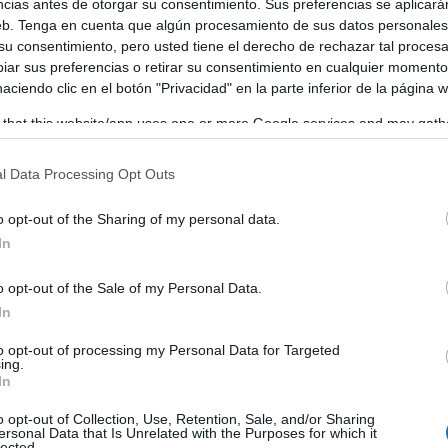
ncias antes de otorgar su consentimiento. Sus preferencias se aplicará
web. Tenga en cuenta que algún procesamiento de sus datos personale
 su consentimiento, pero usted tiene el derecho de rechazar tal proces
ar sus preferencias o retirar su consentimiento en cualquier momento
 haciendo clic en el botón "Privacidad" en la parte inferior de la página 
 that this website/app uses one or more Google services and may gath
including but not limited to your visit or usage behaviour. You may click 
 to Google and its third-party tags to use your data for below specifi
l Data Processing Opt Outs
ogle consent section.
o opt-out of the Sharing of my personal data.
In
o opt-out of the Sale of my Personal Data.
In
to opt-out of processing my Personal Data for Targeted
ing.
In
o opt-out of Collection, Use, Retention, Sale, and/or Sharing
ersonal Data that Is Unrelated with the Purposes for which it
lected.