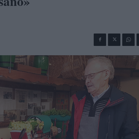
esano»