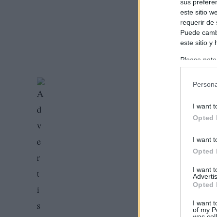
sus prefere
este sitio 
requerir de
Puede cambi
este sitio y
Please note
information 
deny consent
Persona
in below Go
I want t
Opted 
I want t
Opted 
I want 
Advertis
Opted 
I want t
of my P
was col