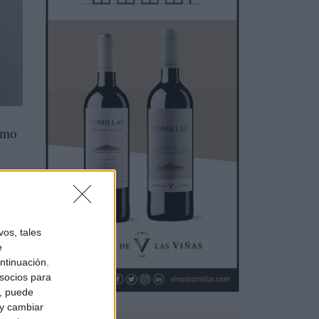
como
y
os, tales
e
ntinuación.
socios para
a, puede
 y cambiar