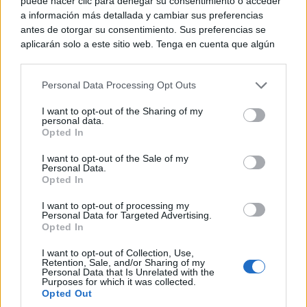
puede hacer clic para denegar su consentimiento o acceder
A cien años de su nacimiento,
la Saeta Rubia
a información más detallada y cambiar sus preferencias
continúa siendo mucho más que una leyenda del
antes de otorgar su consentimiento. Sus preferencias se
aplicarán solo a este sitio web. Tenga en cuenta que algún
Real Madrid. Es una de las grandes referencias del
procesamiento de sus datos personales puede no requerir
deporte moderno, un símbolo de liderazgo y un
de su consentimiento, pero usted tiene el derecho de
Personal Data Processing Opt Outs
rechazar tal procesamiento. Puede cambiar sus preferencias
nombre imprescindible para entender la evolución
o retirar su consentimiento en cualquier momento volviendo
I want to opt-out of the Sharing of my
a este sitio y haciendo clic en el botón "Privacidad" en la
del fútbol.
personal data.
parte inferior de la página web.
Opted In
Please note that this website/app uses one or more Google
I want to opt-out of the Sale of my
TE RECOMENDAMOS
Personal Data.
services and may gather and store information including but
Opted In
not limited to your visit or usage behaviour. You may click to
grant or deny consent to Google and its third-party tags to
I want to opt-out of processing my
use your data for below specified purposes in below Google
Personal Data for Targeted Advertising.
consent section.
Opted In
I want to opt-out of Collection, Use,
Retention, Sale, and/or Sharing of my
Personal Data that Is Unrelated with the
Purposes for which it was collected.
Opted Out