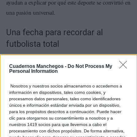
ayudan a explicar por qué este deporte se convirtió en
una pasión universal.
Una fecha para recordar al
futbolista total
4 de julio
El
no es una fecha cualquiera para la
Cuadernos Manchegos -
Do Not Process My
historia del fútbol. Ese día nació Alfredo Di Stéfano,
Personal Information
un jugador que cambió partidos, títulos y
Nosotros y nuestros socios almacenamos o accedemos a
mentalidades. Su carrera dejó goles, trofeos y noches
información en dispositivos, tales como cookies, y
procesamos datos personales, tales como identificadores
inolvidables, pero también una idea poderosa: el
únicos e información estándar enviada por un dispositivo,
fútbol podía ser más dinámico, más completo y más
para los propósitos descritos a continuación. Puede hacer
clic para otorgarnos su consentimiento a nosotros y a
ambicioso.
nuestros 1419 socios para que llevemos a cabo el
procesamiento con dichos propósitos. De forma alternativa,