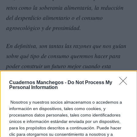
retos como la soberanía alimentaria, la reducción
del desperdicio alimentario o el consumo
agroecológico y de proximidad.
En definitiva, son tantas las razones que nos guían
sobre qué tipo de consumo queremos hacer para
poder construir un futuro mejor cuando esta
pandemia haya pasado, que si cambiamos el rumbo
Cuadernos Manchegos -
Do Not Process My
de nuestras decisiones y compartimos la
Personal Information
responsabilidad que tenemos en ello, habremos
Nosotros y nuestros socios almacenamos o accedemos a
descubierto que toda crisis esconde una
información en dispositivos, tales como cookies, y
procesamos datos personales, tales como identificadores
oportunidad.
únicos e información estándar enviada por un dispositivo,
para los propósitos descritos a continuación. Puede hacer
José Luis Escudero
clic para otorgarnos su consentimiento a nosotros y a