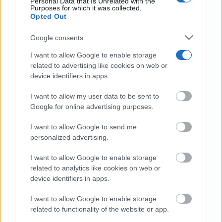
Personal Data that Is Unrelated with the
Purposes for which it was collected.
Opted Out
Google consents
I want to allow Google to enable storage
related to advertising like cookies on web or
Corepunk MMORPG
device identifiers in apps.
Un verdadero MMORPG de la vieja escuela ¡Cómo los
de antes, pero mejor!
I want to allow my user data to be sent to
DISCOVER WITH
Google for online advertising purposes.
Últimas noticias
I want to allow Google to send me
personalized advertising.
Castilla-La Mancha refuerza el Estatuto del
Pequeño Municipio con las aportaciones...
I want to allow Google to enable storage
08/08/2026
related to analytics like cookies on web or
device identifiers in apps.
Castilla-La Mancha activa el PLATECAM por
I want to allow Google to enable storage
el eclipse solar ante la...
related to functionality of the website or app.
08/08/2026