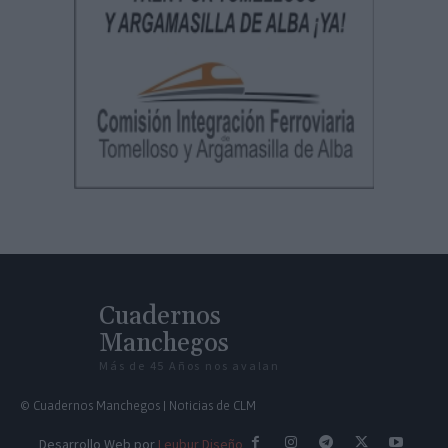
Cuadernos
Manchegos
Más de 45 Años nos avalan
© Cuadernos Manchegos | Noticias de CLM
Desarrollo Web por
Leubur Diseño