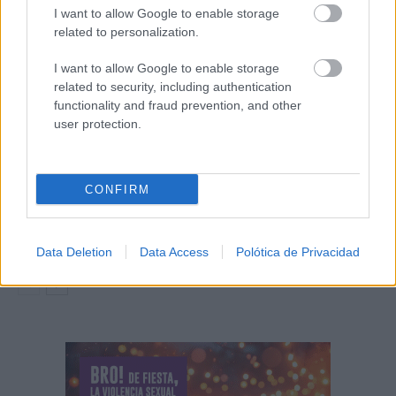
I want to allow Google to enable storage
Castilla-La Mancha refuerza la inclusión del
related to personalization.
alumnado con TEA con un...
08/08/2026
I want to allow Google to enable storage
related to security, including authentication
functionality and fraud prevention, and other
Castilla-La Mancha refuerza la sanidad por
user protection.
el eclipse solar ante la...
08/08/2026
CONFIRM
Castilla-La Mancha refuerza la protección
del carnaval con cinco declaraciones
como...
Data Deletion
Data Access
Polótica de Privacidad
08/08/2026