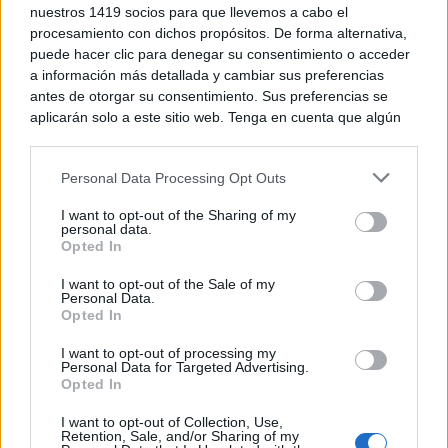
nuestros 1419 socios para que llevemos a cabo el
procesamiento con dichos propósitos. De forma alternativa,
puede hacer clic para denegar su consentimiento o acceder
a información más detallada y cambiar sus preferencias
antes de otorgar su consentimiento. Sus preferencias se
Consejero de Desarrollo Sostenible de Castilla-La
aplicarán solo a este sitio web. Tenga en cuenta que algún
procesamiento de sus datos personales puede no requerir
Mancha
de su consentimiento, pero usted tiene el derecho de
Personal Data Processing Opt Outs
rechazar tal procesamiento. Puede cambiar sus preferencias
o retirar su consentimiento en cualquier momento volviendo
I want to opt-out of the Sharing of my
a este sitio y haciendo clic en el botón "Privacidad" en la
personal data.
parte inferior de la página web.
Opted In
TE RECOMENDAMOS
Please note that this website/app uses one or more Google
I want to opt-out of the Sale of my
Personal Data.
services and may gather and store information including but
Opted In
not limited to your visit or usage behaviour. You may click to
grant or deny consent to Google and its third-party tags to
I want to opt-out of processing my
use your data for below specified purposes in below Google
Personal Data for Targeted Advertising.
consent section.
Opted In
I want to opt-out of Collection, Use,
Retention, Sale, and/or Sharing of my