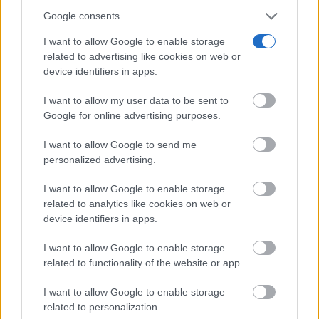
sillares del “Cerro de las Canteras” a principios del
Google consents
siglo XX, sobre el canal que encauzaba el agua de la
I want to allow Google to enable storage
“laguna del Rey”, hacia la central hidroeléctrica de
related to advertising like cookies on web or
device identifiers in apps.
“San Alberto”. En la foto del año 1960-61, se puede
comprobar cómo al construir la toma del agua, (año
I want to allow my user data to be sent to
Google for online advertising purposes.
1900) por “Sedano y Compañía”, regulada por tres
compuertas, se rompe el legendario muro de cal y
I want to allow Google to send me
personalized advertising.
canto de la “Laguna del Rey” y cómo el caudal del
I want to allow Google to enable storage
salto o cascada del Hundimiento se encuentra seco.
related to analytics like cookies on web or
Finaliza en el siguiente capítulo.
device identifiers in apps.
I want to allow Google to enable storage
related to functionality of the website or app.
I want to allow Google to enable storage
related to personalization.