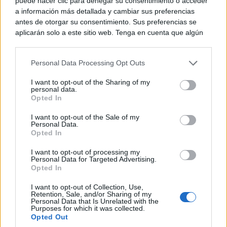
puede hacer clic para denegar su consentimiento o acceder
a información más detallada y cambiar sus preferencias
antes de otorgar su consentimiento. Sus preferencias se
aplicarán solo a este sitio web. Tenga en cuenta que algún
procesamiento de sus datos personales puede no requerir
de su consentimiento, pero usted tiene el derecho de
Personal Data Processing Opt Outs
Fotos año 1981. “Puente del Vao”.
rechazar tal procesamiento. Puede cambiar sus preferencias
o retirar su consentimiento en cualquier momento volviendo
I want to opt-out of the Sharing of my
a este sitio y haciendo clic en el botón "Privacidad" en la
personal data.
El puente que se nombraba en tiempos del Real Sitio
parte inferior de la página web.
Opted In
de Ruidera, se despiezaría por inconsistente para
Please note that this website/app uses one or more Google
I want to opt-out of the Sale of my
Personal Data.
services and may gather and store information including but
soportar la nueva vía de tráfico, que requería el
Opted In
not limited to your visit or usage behaviour. You may click to
rápido desarrollo de los vehículos a motor, que
grant or deny consent to Google and its third-party tags to
I want to opt-out of processing my
use your data for below specified purposes in below Google
Personal Data for Targeted Advertising.
modificarían de manera fundamental el concepto y
consent section.
Opted In
clásicas normas de las carreteras y sus servicios… El
I want to opt-out of Collection, Use,
Retention, Sale, and/or Sharing of my
pontón de arco rebajado inmediato y pegado al
Personal Data that Is Unrelated with the
Purposes for which it was collected.
“Puente de los Cinco Ojos”, también fue forjado con
Opted Out