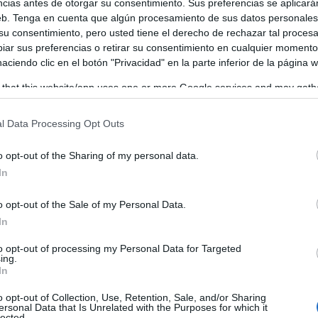
ncias antes de otorgar su consentimiento. Sus preferencias se aplicará
web. Tenga en cuenta que algún procesamiento de sus datos personale
 su consentimiento, pero usted tiene el derecho de rechazar tal proces
ar sus preferencias o retirar su consentimiento en cualquier momento
 haciendo clic en el botón "Privacidad" en la parte inferior de la página 
 that this website/app uses one or more Google services and may gath
including but not limited to your visit or usage behaviour. You may click 
 to Google and its third-party tags to use your data for below specifi
l Data Processing Opt Outs
ogle consent section.
o opt-out of the Sharing of my personal data.
In
o opt-out of the Sale of my Personal Data.
In
to opt-out of processing my Personal Data for Targeted
ing.
In
o opt-out of Collection, Use, Retention, Sale, and/or Sharing
ersonal Data that Is Unrelated with the Purposes for which it
lected.