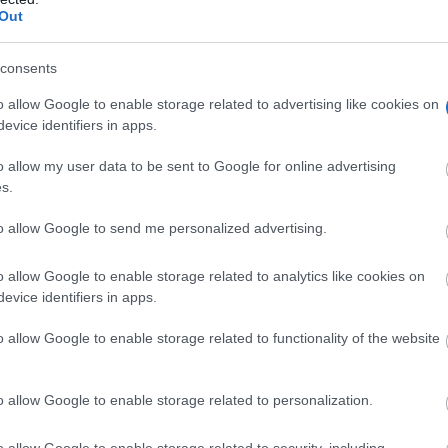
Out
s a la Corona, ofensa y ultraje a las instituciones del estado
consents
mientos religiosos que hoy precisamente ha pedido Unidas
o allow Google to enable storage related to advertising like cookies on
evice identifiers in apps.
Democracia Plena?
o allow my user data to be sent to Google for online advertising
s.
to allow Google to send me personalized advertising.
o allow Google to enable storage related to analytics like cookies on
evice identifiers in apps.
o allow Google to enable storage related to functionality of the website
o allow Google to enable storage related to personalization.
o allow Google to enable storage related to security, including