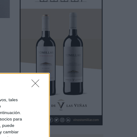
os, tales
e
ntinuación.
socios para
a, puede
 y cambiar