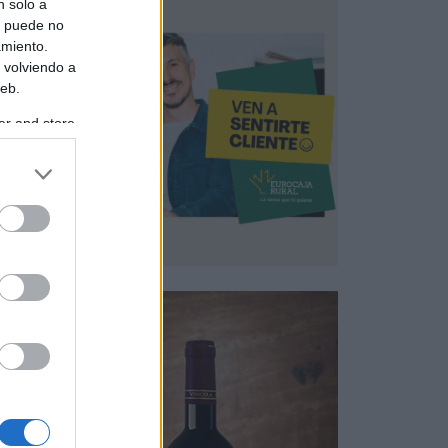
n solo a
s puede no
amiento.
 volviendo a
web.
er and store
to grant or
ed purposes