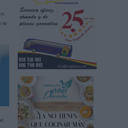
os
e se
se