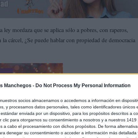
 ley mordaza que se aplica sólo a pobres, con raperos,
s en la cárcel, ¿Se puede hablar con propiedad de democracia
s Manchegos -
Do Not Process My Personal Information
nuestros socios almacenamos o accedemos a información en dispositiv
s, y procesamos datos personales, tales como identificadores únicos 
estándar enviada por un dispositivo, para los propósitos descritos a co
 clic para otorgarnos su consentimiento a nosotros y a nuestros 1419 
s a cabo el procesamiento con dichos propósitos. De forma alternativ
para denegar su consentimiento o acceder a información más detallada