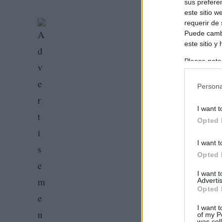
sus prefere
este sitio 
requerir de
Puede cambi
este sitio y
Please note
information 
deny consent
Persona
in below Go
I want t
Opted 
I want t
Opted 
I want 
Advertis
Opted 
I want t
of my P
was col