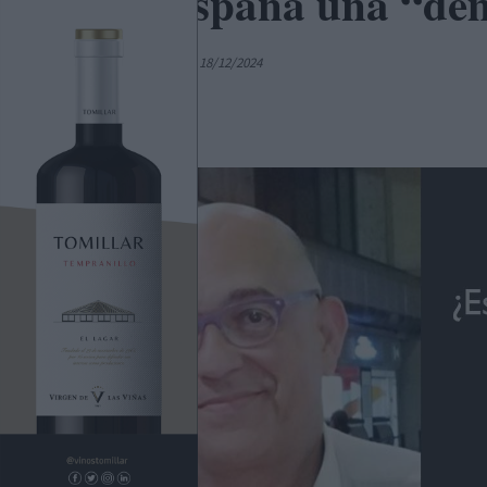
¿Es España una “dem
Por
Colaborador
18/12/2024