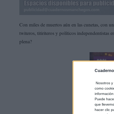
Con miles de muertos aún en las cunetas, con una
twiteros, titiriteros y políticos independentista
plena?
Cuaderno
Nosotros y 
como cookie
información 
Puede hacer
que llevemo
hacer clic 