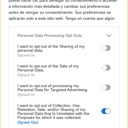
puede hacer clic para denegar su consentimiento o acceder
a información más detallada y cambiar sus preferencias
antes de otorgar su consentimiento. Sus preferencias se
aplicarán solo a este sitio web. Tenga en cuenta que algún
procesamiento de sus datos personales puede no requerir
de su consentimiento, pero usted tiene el derecho de
Personal Data Processing Opt Outs
rechazar tal procesamiento. Puede cambiar sus preferencias
o retirar su consentimiento en cualquier momento volviendo
I want to opt-out of the Sharing of my
a este sitio y haciendo clic en el botón "Privacidad" en la
personal data.
Corepunk MMORPG
parte inferior de la página web.
Opted In
Un verdadero MMORPG de la vieja escuela ¡Cómo los
Please note that this website/app uses one or more Google
de antes, pero mejor!
I want to opt-out of the Sale of my
Personal Data.
services and may gather and store information including but
Opted In
not limited to your visit or usage behaviour. You may click to
grant or deny consent to Google and its third-party tags to
I want to opt-out of processing my
use your data for below specified purposes in below Google
Personal Data for Targeted Advertising.
consent section.
Opted In
I want to opt-out of Collection, Use,
Retention, Sale, and/or Sharing of my
Personal Data that Is Unrelated with the
Purposes for which it was collected.
Opted Out