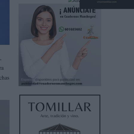
,
ra
uchas