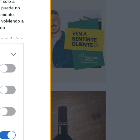
n solo a
s puede no
amiento.
 volviendo a
web.
er and store
to grant or
ed purposes