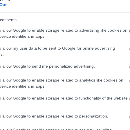
Out
consents
o allow Google to enable storage related to advertising like cookies on
evice identifiers in apps.
o allow my user data to be sent to Google for online advertising
ta y la cifra de ERTES afecta ya a más de 79.000 personas
s.
udad Real, Albacete, Cuenca y Guadalajara. Por sectores lo
to allow Google to send me personalized advertising.
 industria manufacturera. Es de todos sabido la importancia 
o allow Google to enable storage related to analytics like cookies on
minadas provincias, un sector muy castigado por la crisis
evice identifiers in apps.
o allow Google to enable storage related to functionality of the website
o allow Google to enable storage related to personalization.
o allow Google to enable storage related to security, including