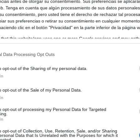
ncias antes de otorgar su consentimiento. Sus preferencias se aplicará
web. Tenga en cuenta que algún procesamiento de sus datos personale
 su consentimiento, pero usted tiene el derecho de rechazar tal proces
ar sus preferencias o retirar su consentimiento en cualquier momento
 haciendo clic en el botón "Privacidad" en la parte inferior de la página 
 that this website/app uses one or more Google services and may gath
including but not limited to your visit or usage behaviour. You may click 
 to Google and its third-party tags to use your data for below specifi
l Data Processing Opt Outs
ogle consent section.
o opt-out of the Sharing of my personal data.
In
o opt-out of the Sale of my Personal Data.
In
to opt-out of processing my Personal Data for Targeted
ing.
In
o opt-out of Collection, Use, Retention, Sale, and/or Sharing
ersonal Data that Is Unrelated with the Purposes for which it
lected.