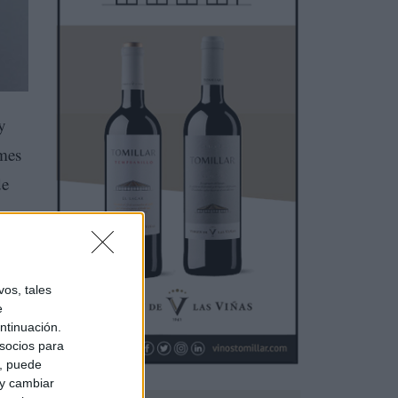
y
mes
de
os, tales
e
ntinuación.
socios para
a, puede
 y cambiar