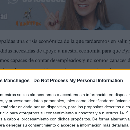
 espaldas una crisis económica de la que tardaremos en salir, 
didas necesarias de apoyo a nuestra economía para que Py
omos capaces de contar desempleados y no somos capaces 
 cifras de nuestra región son alarmantes, y esto no ha
s Manchegos -
Do Not Process My Personal Information
nuestros socios almacenamos o accedemos a información en dispositiv
s, y procesamos datos personales, tales como identificadores únicos 
estándar enviada por un dispositivo, para los propósitos descritos a co
 clic para otorgarnos su consentimiento a nosotros y a nuestros 1419 
s a cabo el procesamiento con dichos propósitos. De forma alternativ
para denegar su consentimiento o acceder a información más detallada