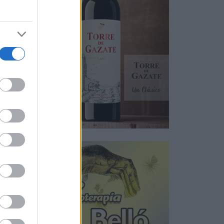
.
s
del