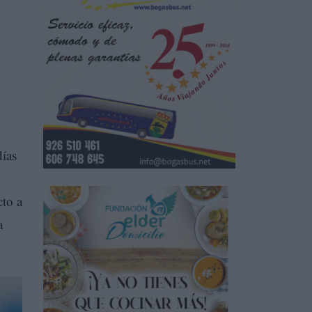
días
cto a
a