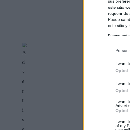
sus prefere
este sitio 
requerir de
Puede cambi
este sitio y
Please note
information 
deny consent
Persona
in below Go
I want t
Opted 
I want t
Opted 
I want 
Advertis
Opted 
I want t
of my P
was col