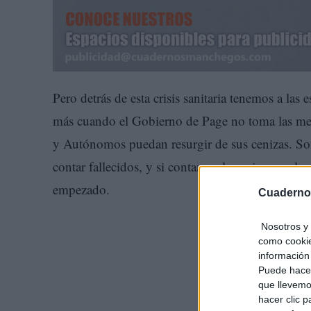
Pero detrás de esta crisis sanitaria tenemos a las
más cuando el Gobierno de Page no toma las me
y Autónomos puedan resurgir de sus cenizas. S
contar fallecidos, y si contamos los primeros, las
empezado.
Cuaderno
Nosotros y 
como cookie
información 
Puede hacer
que llevemo
hacer clic 