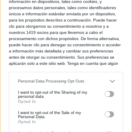
información en dispositivos, tales como cookies, y
procesamos datos personales, tales como identificadores
únicos e información estándar enviada por un dispositivo,
para los propósitos descritos a continuación. Puede hacer
clic para otorgarnos su consentimiento a nosotros y a
nuestros 1419 socios para que llevemos a cabo el
Salvador Jiménez Ramírez
procesamiento con dichos propósitos. De forma alternativa,
puede hacer clic para denegar su consentimiento o acceder
a información más detallada y cambiar sus preferencias
antes de otorgar su consentimiento. Sus preferencias se
TE RECOMENDAMOS
aplicarán solo a este sitio web. Tenga en cuenta que algún
procesamiento de sus datos personales puede no requerir
de su consentimiento, pero usted tiene el derecho de
Personal Data Processing Opt Outs
rechazar tal procesamiento. Puede cambiar sus preferencias
o retirar su consentimiento en cualquier momento volviendo
I want to opt-out of the Sharing of my
a este sitio y haciendo clic en el botón "Privacidad" en la
personal data.
parte inferior de la página web.
Opted In
Please note that this website/app uses one or more Google
I want to opt-out of the Sale of my
Personal Data.
services and may gather and store information including but
Opted In
not limited to your visit or usage behaviour. You may click to
grant or deny consent to Google and its third-party tags to