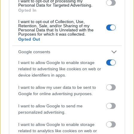
I want to opt-out of processing my
use your data for below specified purposes in below Google
Personal Data for Targeted Advertising.
consent section.
Opted In
Corepunk MMORPG
I want to opt-out of Collection, Use,
Un verdadero MMORPG de la vieja escuela ¡Cómo los
Retention, Sale, and/or Sharing of my
Personal Data that Is Unrelated with the
de antes, pero mejor!
Purposes for which it was collected.
Opted Out
DISCOVER WITH
Últimas noticias
Google consents
I want to allow Google to enable storage
‘Chiqui-Clan’ llega a El Provencio con los
related to advertising like cookies on web or
personajes infantiles más populares...
device identifiers in apps.
07/08/2026
I want to allow my user data to be sent to
Un paseo por las Flores y Frutos de la
Google for online advertising purposes.
Comarca de...
07/08/2026
I want to allow Google to send me
personalized advertising.
Un mercado medieval de artesanía pura en
I want to allow Google to enable storage
la 30ª edición de...
related to analytics like cookies on web or
07/08/2026