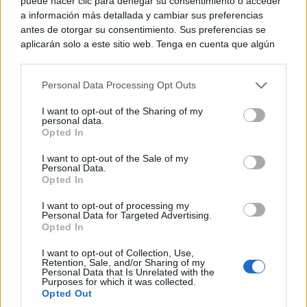
puede hacer clic para denegar su consentimiento o acceder
a información más detallada y cambiar sus preferencias
antes de otorgar su consentimiento. Sus preferencias se
aplicarán solo a este sitio web. Tenga en cuenta que algún
procesamiento de sus datos personales puede no requerir
Corepunk MMORPG
Un verdadero MMORPG de la vieja escuela ¡Cómo los
de su consentimiento, pero usted tiene el derecho de
Personal Data Processing Opt Outs
de antes, pero mejor!
rechazar tal procesamiento. Puede cambiar sus preferencias
o retirar su consentimiento en cualquier momento volviendo
I want to opt-out of the Sharing of my
a este sitio y haciendo clic en el botón "Privacidad" en la
personal data.
parte inferior de la página web.
Opted In
Please note that this website/app uses one or more Google
I want to opt-out of the Sale of my
Personal Data.
services and may gather and store information including but
Opted In
not limited to your visit or usage behaviour. You may click to
grant or deny consent to Google and its third-party tags to
I want to opt-out of processing my
use your data for below specified purposes in below Google
Personal Data for Targeted Advertising.
consent section.
Opted In
I want to opt-out of Collection, Use,
Retention, Sale, and/or Sharing of my
Personal Data that Is Unrelated with the
Purposes for which it was collected.
Opted Out
Pasaportes que abren puertas
Los pasaportes más poderosos del mundo, ¿está el