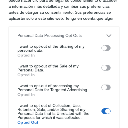
puede hacer clic para denegar su consentimiento o acceder
a información más detallada y cambiar sus preferencias
antes de otorgar su consentimiento. Sus preferencias se
aplicarán solo a este sitio web. Tenga en cuenta que algún
procesamiento de sus datos personales puede no requerir
de su consentimiento, pero usted tiene el derecho de
Personal Data Processing Opt Outs
rechazar tal procesamiento. Puede cambiar sus preferencias
o retirar su consentimiento en cualquier momento volviendo
I want to opt-out of the Sharing of my
a este sitio y haciendo clic en el botón "Privacidad" en la
personal data.
parte inferior de la página web.
Opted In
Please note that this website/app uses one or more Google
I want to opt-out of the Sale of my
Personal Data.
services and may gather and store information including but
Opted In
not limited to your visit or usage behaviour. You may click to
9 apps que valen oro
grant or deny consent to Google and its third-party tags to
No son populares, pero sí extraordinariamente
I want to opt-out of processing my
use your data for below specified purposes in below Google
útiles
Personal Data for Targeted Advertising.
consent section.
Opted In
I want to opt-out of Collection, Use,
Retention, Sale, and/or Sharing of my
Personal Data that Is Unrelated with the
Purposes for which it was collected.
Opted Out