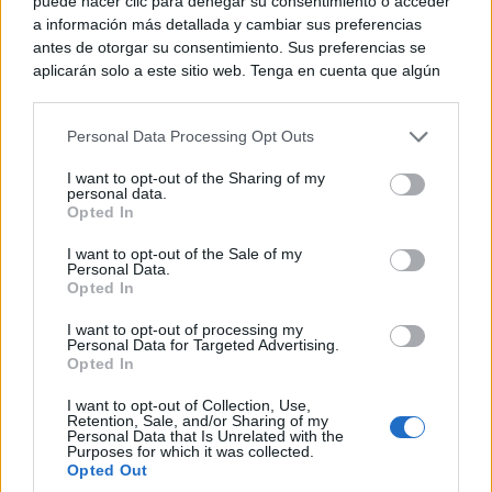
puede hacer clic para denegar su consentimiento o acceder
a información más detallada y cambiar sus preferencias
antes de otorgar su consentimiento. Sus preferencias se
aplicarán solo a este sitio web. Tenga en cuenta que algún
procesamiento de sus datos personales puede no requerir
de su consentimiento, pero usted tiene el derecho de
Personal Data Processing Opt Outs
rechazar tal procesamiento. Puede cambiar sus preferencias
El diputado regional ha señalado que Tomelloso
o retirar su consentimiento en cualquier momento volviendo
I want to opt-out of the Sharing of my
comparte muchas realidades con otros municipios de
a este sitio y haciendo clic en el botón "Privacidad" en la
personal data.
parte inferior de la página web.
Opted In
La Mancha y de Castilla-La Mancha, especialmente
Please note that this website/app uses one or more Google
en lo relativo a la presión fiscal, la pérdida de poder
I want to opt-out of the Sale of my
Personal Data.
services and may gather and store information including but
Opted In
adquisitivo y las dificultades del sector agrario.
not limited to your visit or usage behaviour. You may click to
grant or deny consent to Google and its third-party tags to
I want to opt-out of processing my
use your data for below specified purposes in below Google
Personal Data for Targeted Advertising.
Críticas a la fiscalidad en Castilla-
consent section.
Opted In
La Mancha
I want to opt-out of Collection, Use,
Retention, Sale, and/or Sharing of my
Personal Data that Is Unrelated with the
Purposes for which it was collected.
Lucas-Torres ha centrado buena parte de su
Opted Out