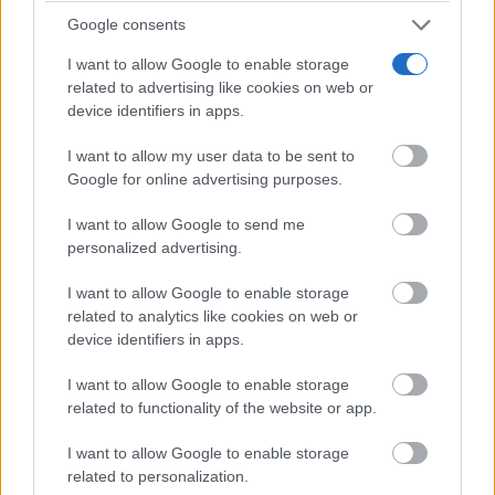
intervención en la situación fiscal de Castilla-La
Google consents
Mancha. Según ha manifestado, la región es “cada
I want to allow Google to enable storage
día más pobre” porque soporta una mayor carga
related to advertising like cookies on web or
device identifiers in apps.
impositiva y porque, a su juicio, los ciudadanos
pagan más sin recibir mejores servicios.
I want to allow my user data to be sent to
Google for online advertising purposes.
El dirigente popular ha afirmado que el Gobierno de
I want to allow Google to send me
personalized advertising.
Emiliano García-Page presume de recaudar más, pero
ha advertido de que esa mayor recaudación se
I want to allow Google to enable storage
related to analytics like cookies on web or
produce en un contexto de inflación y pérdida de
device identifiers in apps.
poder adquisitivo.
I want to allow Google to enable storage
related to functionality of the website or app.
En su intervención, ha citado una inflación
I want to allow Google to enable storage
28,7% desde 2015
acumulada del
, una subida de los
related to personalization.