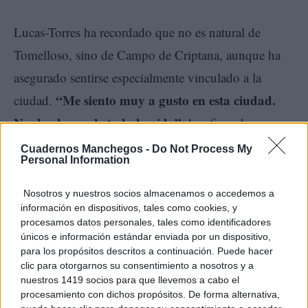
Lucas-Torres ha recordado que no es natural de
Tomelloso, sino de Campo de Criptana, aunque ha
asegurado sentirse especialmente vinculado a la
“Me siento muy a gusto en esta ciudad.
ciudad.
No de ahora, de toda la vida”
, ha afirmado.
Cuadernos Manchegos -
Do Not Process My
Personal Information
También ha trasladado su agradecimiento al alcalde y
presidente local del PP, Javier Navarro, así como a la
Nosotros y nuestros socios almacenamos o accedemos a
concejala Eloísa Perales y al equipo municipal, por el
información en dispositivos, tales como cookies, y
procesamos datos personales, tales como identificadores
trabajo que están desarrollando en el Ayuntamiento
únicos e información estándar enviada por un dispositivo,
para los propósitos descritos a continuación. Puede hacer
de Tomelloso.
clic para otorgarnos su consentimiento a nosotros y a
nuestros 1419 socios para que llevemos a cabo el
procesamiento con dichos propósitos. De forma alternativa,