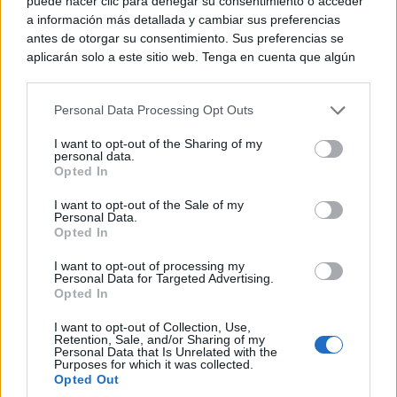
puede hacer clic para denegar su consentimiento o acceder
a información más detallada y cambiar sus preferencias
antes de otorgar su consentimiento. Sus preferencias se
aplicarán solo a este sitio web. Tenga en cuenta que algún
procesamiento de sus datos personales puede no requerir
de su consentimiento, pero usted tiene el derecho de
Personal Data Processing Opt Outs
rechazar tal procesamiento. Puede cambiar sus preferencias
o retirar su consentimiento en cualquier momento volviendo
I want to opt-out of the Sharing of my
a este sitio y haciendo clic en el botón "Privacidad" en la
personal data.
parte inferior de la página web.
Opted In
Please note that this website/app uses one or more Google
I want to opt-out of the Sale of my
Personal Data.
services and may gather and store information including but
Opted In
not limited to your visit or usage behaviour. You may click to
grant or deny consent to Google and its third-party tags to
I want to opt-out of processing my
use your data for below specified purposes in below Google
Personal Data for Targeted Advertising.
consent section.
Opted In
I want to opt-out of Collection, Use,
Retention, Sale, and/or Sharing of my
Personal Data that Is Unrelated with the
Purposes for which it was collected.
Opted Out