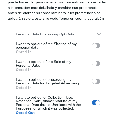
puede hacer clic para denegar su consentimiento o acceder
06/08/2026
a información más detallada y cambiar sus preferencias
TOLEDO
antes de otorgar su consentimiento. Sus preferencias se
Castilla-La Mancha constituye
la Comisión de Gobierno del
aplicarán solo a este sitio web. Tenga en cuenta que algún
Dato para avanzar hacia una
procesamiento de sus datos personales puede no requerir
Administración más centrada
de su consentimiento, pero usted tiene el derecho de
en la ciudadanía
Personal Data Processing Opt Outs
rechazar tal procesamiento. Puede cambiar sus preferencias
06/08/2026
TOLEDO
o retirar su consentimiento en cualquier momento volviendo
I want to opt-out of the Sharing of my
La pintora Mª Jesús Palomo
a este sitio y haciendo clic en el botón "Privacidad" en la
personal data.
Chaparro dará el pregón de las
parte inferior de la página web.
Opted In
Fiestas Patronales de
Carrizosa, en honor a la Virgen
Please note that this website/app uses one or more Google
I want to opt-out of the Sale of my
del Salido, el próximo...
Personal Data.
services and may gather and store information including but
06/08/2026
Opted In
CIUDAD REAL
not limited to your visit or usage behaviour. You may click to
grant or deny consent to Google and its third-party tags to
I want to opt-out of processing my
use your data for below specified purposes in below Google
Personal Data for Targeted Advertising.
1
2
3
consent section.
Opted In
I want to opt-out of Collection, Use,
Retention, Sale, and/or Sharing of my
Personal Data that Is Unrelated with the
Últimas Noticias
Purposes for which it was collected.
Opted Out