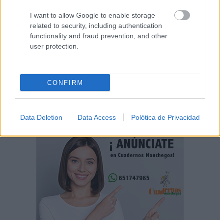
06/08/2026
I want to allow Google to enable storage
related to security, including authentication
functionality and fraud prevention, and other
Fallece el expresidente de
Eurocaja Rural, Andrés Gómez
user protection.
Mora, a los 89 años de edad
06/08/2026
CONFIRM
Data Deletion
Data Access
Polótica de Privacidad
- Publicidad -