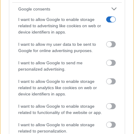
Castilla-La Mancha promociona
internacionalmente el sector de
Google consents
la moda y el textil de la región
con sendas acciones en
I want to allow Google to enable storage
Copenhague y Chicago
related to advertising like cookies on web or
06/08/2026
device identifiers in apps.
El Gobierno de Castilla-La
I want to allow my user data to be sent to
Mancha prepara el Hospital de
Valdepeñas para la Anatomía
Google for online advertising purposes.
Patológica del futuro con una
renovación integral del servicio
I want to allow Google to send me
06/08/2026
personalized advertising.
Sabrido presenta la Unidad de
I want to allow Google to enable storage
Movilidad y Seguridad Vial para
related to analytics like cookies on web or
la II Vuelta Ciclista a Castilla-La
device identifiers in apps.
Mancha LEADER
06/08/2026
I want to allow Google to enable storage
related to functionality of the website or app.
El MITECO destina 233 millones
a tres nuevos proyectos para
I want to allow Google to enable storage
producir H2 renovable en
related to personalization.
Castilla-La Mancha y Galicia