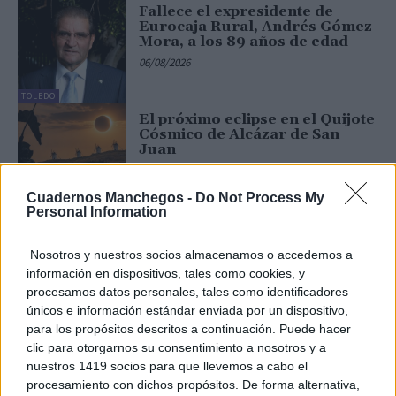
Fallece el expresidente de
Eurocaja Rural, Andrés Gómez
Mora, a los 89 años de edad
06/08/2026
TOLEDO
El próximo eclipse en el Quijote
Cósmico de Alcázar de San
Juan
06/08/2026
Cuadernos Manchegos -
Do Not Process My
CIUDAD REAL
Personal Information
El SEPRONA investiga a dos
personas por el incendio de
Nosotros y nuestros socios almacenamos o accedemos a
Cabezarrubias del Puerto
(Ciudad Real) el pasado 5 de
información en dispositivos, tales como cookies, y
julio
procesamos datos personales, tales como identificadores
06/08/2026
únicos e información estándar enviada por un dispositivo,
CIUDAD REAL
para los propósitos descritos a continuación. Puede hacer
El Gobierno regional abre una
clic para otorgarnos su consentimiento a nosotros y a
nueva fase de participación
ciudadana para seguir
nuestros 1419 socios para que llevemos a cabo el
enriqueciendo la futura Ley de
procesamiento con dichos propósitos. De forma alternativa,
Accesibilidad Universal