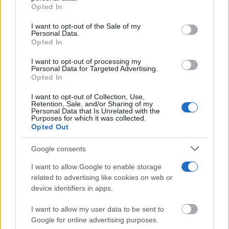
parte inferior de la página web.
Opted In
Please note that this website/app uses one or more Google
I want to opt-out of the Sale of my
Personal Data.
services and may gather and store information including but
Opted In
not limited to your visit or usage behaviour. You may click to
grant or deny consent to Google and its third-party tags to
I want to opt-out of processing my
use your data for below specified purposes in below Google
Personal Data for Targeted Advertising.
consent section.
Opted In
No es tu imaginación
¿Ves caras en enchufes, coches o nubes? Tiene
I want to opt-out of Collection, Use,
explicación
Retention, Sale, and/or Sharing of my
Personal Data that Is Unrelated with the
Purposes for which it was collected.
Opted Out
Google consents
I want to allow Google to enable storage
related to advertising like cookies on web or
device identifiers in apps.
I want to allow my user data to be sent to
Google for online advertising purposes.