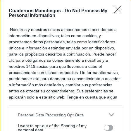
Cuadernos Manchegos -
Do Not Process My
Personal Information
Nosotros y nuestros socios almacenamos o accedemos a
información en dispositivos, tales como cookies, y
procesamos datos personales, tales como identificadores
únicos e información estándar enviada por un dispositivo,
para los propósitos descritos a continuación. Puede hacer
clic para otorgarnos su consentimiento a nosotros y a
nuestros 1419 socios para que llevemos a cabo el
procesamiento con dichos propósitos. De forma alternativa,
puede hacer clic para denegar su consentimiento o acceder
El truco contra la cal
a información más detallada y cambiar sus preferencias
Di adiós a la cal del baño con estos sencillos consejos
antes de otorgar su consentimiento. Sus preferencias se
aplicarán solo a este sitio web. Tenga en cuenta que algún
procesamiento de sus datos personales puede no requerir
de su consentimiento, pero usted tiene el derecho de
Personal Data Processing Opt Outs
rechazar tal procesamiento. Puede cambiar sus preferencias
o retirar su consentimiento en cualquier momento volviendo
I want to opt-out of the Sharing of my
a este sitio y haciendo clic en el botón "Privacidad" en la
personal data.