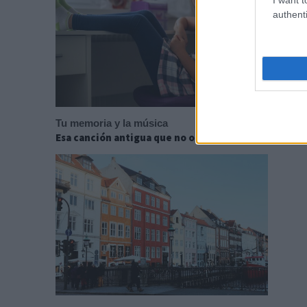
authenti
Tu memoria y la música
Esa canción antigua que no olvidas tiene una explic