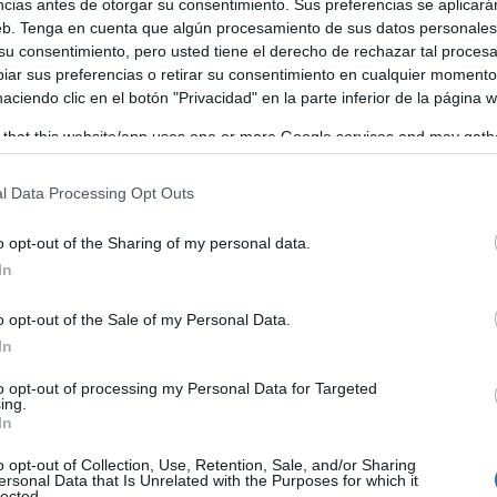
ncias antes de otorgar su consentimiento. Sus preferencias se aplicará
web. Tenga en cuenta que algún procesamiento de sus datos personale
 su consentimiento, pero usted tiene el derecho de rechazar tal proces
ar sus preferencias o retirar su consentimiento en cualquier momento
 haciendo clic en el botón "Privacidad" en la parte inferior de la página 
 that this website/app uses one or more Google services and may gath
including but not limited to your visit or usage behaviour. You may click 
 to Google and its third-party tags to use your data for below specifi
l Data Processing Opt Outs
ogle consent section.
o opt-out of the Sharing of my personal data.
In
o opt-out of the Sale of my Personal Data.
In
Artículo sigu
to opt-out of processing my Personal Data for Targeted
ing.
 que
La Guardia Civil detiene en Brihueg
In
dos personas por los delitos de esta
hego
robo, amenazas, daños y hurto
o opt-out of Collection, Use, Retention, Sale, and/or Sharing
ersonal Data that Is Unrelated with the Purposes for which it
lected.