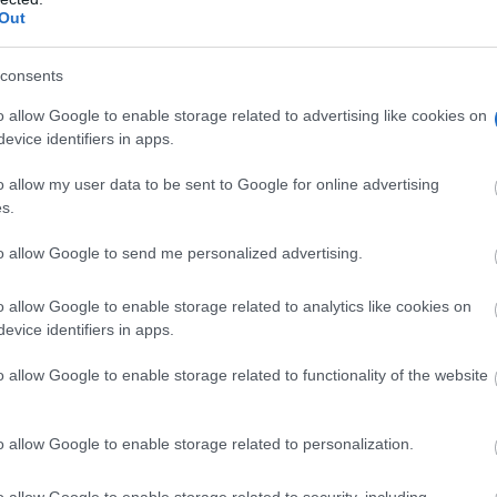
Out
consents
o allow Google to enable storage related to advertising like cookies on
evice identifiers in apps.
o allow my user data to be sent to Google for online advertising
s.
to allow Google to send me personalized advertising.
o allow Google to enable storage related to analytics like cookies on
evice identifiers in apps.
Esto explica el bostezo
o allow Google to enable storage related to functionality of the website
 de
Así reacciona tu cerebro al ver bostezar a otros
o allow Google to enable storage related to personalization.
o allow Google to enable storage related to security, including