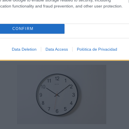
cation functionality and fraud prevention, and other user protection.
CONFIRM
Data Deletion
Data Access
Polótica de Privacidad
¿Sabes qué baja tu ánimo?
ación
Lo haces todos los días y afecta cómo te sientes