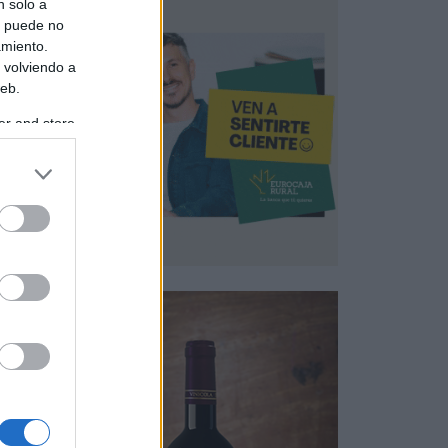
n solo a
s puede no
amiento.
 volviendo a
web.
er and store
to grant or
ed purposes
iente
a a
fa,