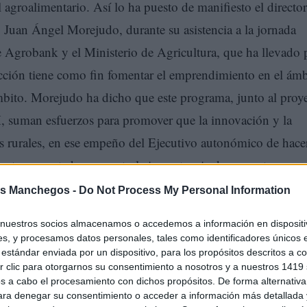
 agroalimentario. Así lo ha puesto de manifiesto el director
 Juan Ángel Morejudo, durante su asistencia a la jornada
e Agrobank y el Ministerio de Agricultura, que ha llevado 
 acción tiene como fin fomentar el emprendimiento en el ám
ámbito. Morejudo ha dicho que este programa, junto al proy
man esfuerzos para promover que la innovación y la
as rurales, en ese empeño del Ejecutivo autonómico de hace
irector gerente ha expuesto la importancia de proyectos com
cter interregional y liderada por Castilla-La Mancha; así
s Manchegos -
Do Not Process My Personal Information
 a esta actividad privada de Agrobank, que junto a la
nuestros socios almacenamos o accedemos a información en dispositiv
o de ellos ubicado en esta localidad de Tarazona de la Man
s, y procesamos datos personales, tales como identificadores únicos 
estándar enviada por un dispositivo, para los propósitos descritos a co
laboración público-privada. Del mismo modo, Morejudo ha
 clic para otorgarnos su consentimiento a nosotros y a nuestros 1419 
 con la estrategia del Ejecutivo autonómico de fomentar el
s a cabo el procesamiento con dichos propósitos. De forma alternativ
para denegar su consentimiento o acceder a información más detallada
iferentes sectores a través de la innovación tecnológica.