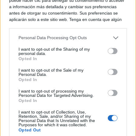
puede hacer clic para denegar su consentimiento o acceder
a información más detallada y cambiar sus preferencias
antes de otorgar su consentimiento. Sus preferencias se
aplicarán solo a este sitio web. Tenga en cuenta que algún
procesamiento de sus datos personales puede no requerir
de su consentimiento, pero usted tiene el derecho de
Personal Data Processing Opt Outs
rechazar tal procesamiento. Puede cambiar sus preferencias
o retirar su consentimiento en cualquier momento volviendo
I want to opt-out of the Sharing of my
a este sitio y haciendo clic en el botón "Privacidad" en la
personal data.
parte inferior de la página web.
Opted In
Please note that this website/app uses one or more Google
I want to opt-out of the Sale of my
Personal Data.
services and may gather and store information including but
Opted In
not limited to your visit or usage behaviour. You may click to
¿Por qué se contagia?
grant or deny consent to Google and its third-party tags to
La ciencia explica por qué el bostezo es contagioso
I want to opt-out of processing my
use your data for below specified purposes in below Google
Personal Data for Targeted Advertising.
consent section.
Opted In
I want to opt-out of Collection, Use,
Retention, Sale, and/or Sharing of my
Personal Data that Is Unrelated with the
Purposes for which it was collected.
Opted Out