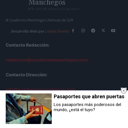
Manchegos
Más de 45 Años nos avalan
© Cuadernos Manchegos | Noticias de CLM
Desarrollo Web por
Leubur Diseño
Contacto Redacción:
redaccion@cuadernosmanchegos.com
Contacto Dirección:
info@cuadernosmanchegos.com
Pasaportes que abren puertas
Los pasaportes más poderosos del
mundo, ¿está el tuyo?
Sobre Nosotros