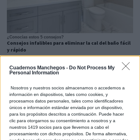
¿Conocías estos 5 consejos?
Consejos infalibles para eliminar la cal del baño fácil
y rápido
Cuadernos Manchegos -
Do Not Process My
Personal Information
Nosotros y nuestros socios almacenamos o accedemos a
información en dispositivos, tales como cookies, y
procesamos datos personales, tales como identificadores
únicos e información estándar enviada por un dispositivo,
para los propósitos descritos a continuación. Puede hacer
clic para otorgarnos su consentimiento a nosotros y a
nuestros 1419 socios para que llevemos a cabo el
Parece ciencia ficción
procesamiento con dichos propósitos. De forma alternativa,
Prepárate para alucinar con estas criaturas