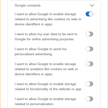
Google consents
I want to allow Google to enable storage
related to advertising like cookies on web or
device identifiers in apps.
¿Sabes qué baja tu ánimo?
Lo haces todos los días y afecta cómo te sientes
I want to allow my user data to be sent to
Google for online advertising purposes.
I want to allow Google to send me
personalized advertising.
I want to allow Google to enable storage
related to analytics like cookies on web or
device identifiers in apps.
I want to allow Google to enable storage
related to functionality of the website or app.
¿El tiempo vuela?
I want to allow Google to enable storage
Esto explica por qué los días ya no duran igual
related to personalization.