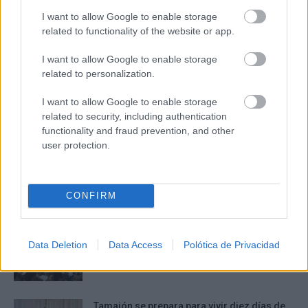
Corepunk MMORPG
I want to allow Google to enable storage
Un verdadero MMORPG de la vieja escuela ¡Cómo los
related to functionality of the website or app.
de antes, pero mejor!
DISCOVER WITH
I want to allow Google to enable storage
related to personalization.
Últimas noticias
I want to allow Google to enable storage
La Terraza Ayer y Hoy sortea diez entradas
related to security, including authentication
para vivir 40...
functionality and fraud prevention, and other
06/08/2026
user protection.
Núñez lamenta que CLM siga siendo la peor
región de España...
CONFIRM
06/08/2026
La inteligencia artificial y las series
Data Deletion
Data Access
Polótica de Privacidad
verticales marcan la nueva edición...
06/08/2026
Tamajón se prepara para vivir diez días de