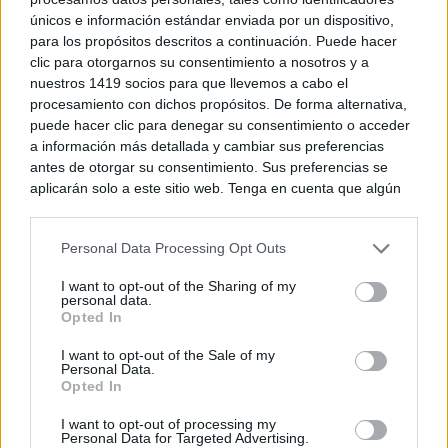
únicos e información estándar enviada por un dispositivo,
para los propósitos descritos a continuación. Puede hacer
clic para otorgarnos su consentimiento a nosotros y a
nuestros 1419 socios para que llevemos a cabo el
procesamiento con dichos propósitos. De forma alternativa,
puede hacer clic para denegar su consentimiento o acceder
a información más detallada y cambiar sus preferencias
antes de otorgar su consentimiento. Sus preferencias se
aplicarán solo a este sitio web. Tenga en cuenta que algún
procesamiento de sus datos personales puede no requerir
de su consentimiento, pero usted tiene el derecho de
Personal Data Processing Opt Outs
rechazar tal procesamiento. Puede cambiar sus preferencias
o retirar su consentimiento en cualquier momento volviendo
I want to opt-out of the Sharing of my
Del mismo modo, “queremos que esta línea
a este sitio y haciendo clic en el botón "Privacidad" en la
personal data.
parte inferior de la página web.
Opted In
ferroviaria sea declarada de Obligación de Servicio
Please note that this website/app uses one or more Google
I want to opt-out of the Sale of my
Público, al igual que ocurre con otros servicios
Personal Data.
services and may gather and store information including but
Opted In
ferroviarios, marítimos o aéreos, para así garantizar la
not limited to your visit or usage behaviour. You may click to
grant or deny consent to Google and its third-party tags to
prestación del servicio y facilitar la movilidad de las
I want to opt-out of processing my
use your data for below specified purposes in below Google
Personal Data for Targeted Advertising.