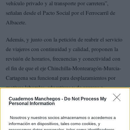
vehículo privado y al transporte por carretera”,
señalan desde el Pacto Social por el Ferrocarril de
Albacete.
Además, y junto con la petición de reabrir el servicio
de viajeros con continuidad y calidad, proponen la
revisión de horarios, frecuencias y conectividad con
el fin de que el eje Chinchilla-Montearagón-Murcia-
Cartagena sea funcional para desplazamientos por
motivos laborales, educativos y de accesos a
servicios.
Cuadernos Manchegos -
Do Not Process My
Personal Information
Nosotros y nuestros socios almacenamos o accedemos a
información en dispositivos, tales como cookies, y
procesamos datos personales, tales como identificadores