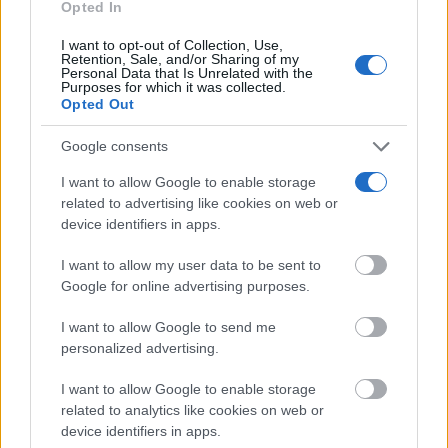
consent section.
Opted In
personas, especialmente en entornos rurales, situando
el interés social y la cohesión territorial por encima de
I want to opt-out of Collection, Use,
Retention, Sale, and/or Sharing of my
Personal Data that Is Unrelated with the
la mera rentabilidad económica”.
Purposes for which it was collected.
Opted Out
TE RECOMENDAMOS
Google consents
I want to allow Google to enable storage
related to advertising like cookies on web or
device identifiers in apps.
I want to allow my user data to be sent to
Google for online advertising purposes.
I want to allow Google to send me
personalized advertising.
I want to allow Google to enable storage
related to analytics like cookies on web or
device identifiers in apps.