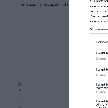
sus prefere
innovación y la capacidad de crecimiento del tej
este sitio 
requerir de
Puede cambi
este sitio y
Please note
information 
deny consent
Persona
in below Go
I want t
Opted 
I want t
Opted 
I want 
Advertis
Opted 
I want t
of my P
was col