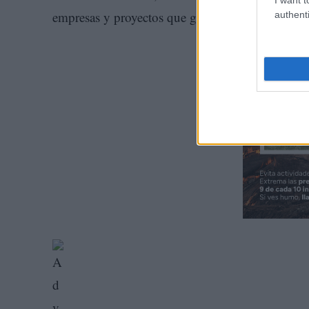
empresas y proyectos que generan riqueza y emple
authenti