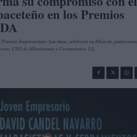
irma su compromiso con el
baceteño en los Premios
EDA
os Premios Empresariales San Juan, celebrada en Albacete, patrocinand
arro, CEO de Albasistemas y Cerramientos, S.L.