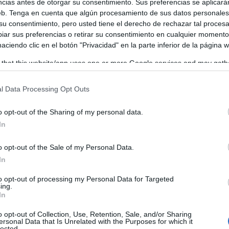
ncias antes de otorgar su consentimiento. Sus preferencias se aplicará
ido productivo albaceteño.
web. Tenga en cuenta que algún procesamiento de sus datos personale
 su consentimiento, pero usted tiene el derecho de rechazar tal proces
ar sus preferencias o retirar su consentimiento en cualquier momento
 haciendo clic en el botón "Privacidad" en la parte inferior de la página 
 that this website/app uses one or more Google services and may gath
including but not limited to your visit or usage behaviour. You may click 
 to Google and its third-party tags to use your data for below specifi
l Data Processing Opt Outs
ogle consent section.
o opt-out of the Sharing of my personal data.
In
o opt-out of the Sale of my Personal Data.
In
to opt-out of processing my Personal Data for Targeted
ing.
In
o opt-out of Collection, Use, Retention, Sale, and/or Sharing
ersonal Data that Is Unrelated with the Purposes for which it
lected.