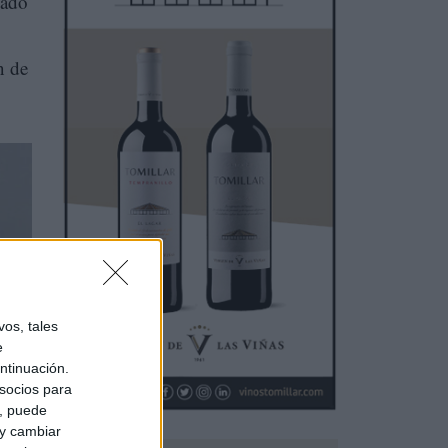
gado
n de
os, tales
e
ntinuación.
socios para
a, puede
 la
 y cambiar