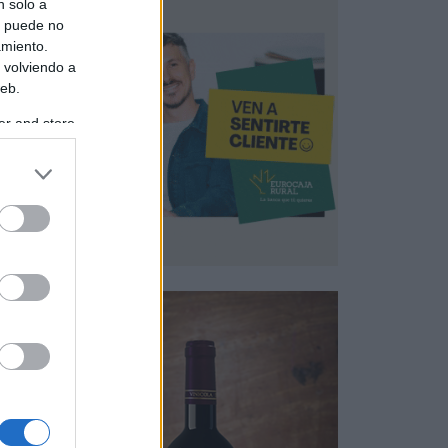
n solo a
s puede no
amiento.
 volviendo a
web.
er and store
to grant or
ed purposes