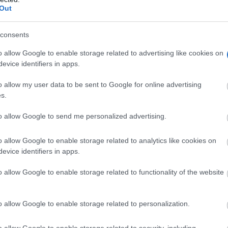
Out
consents
o allow Google to enable storage related to advertising like cookies on
evice identifiers in apps.
o allow my user data to be sent to Google for online advertising
s.
to allow Google to send me personalized advertising.
o allow Google to enable storage related to analytics like cookies on
evice identifiers in apps.
o allow Google to enable storage related to functionality of the website
 trasladado su felicitación a los galardonados, poniendo en
o allow Google to enable storage related to personalization.
 la provincia y su papel como referentes en sus respectivo
de estos premios como plataforma de visibilidad para las
o allow Google to enable storage related to security, including