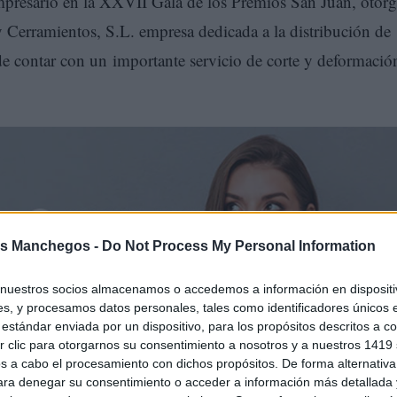
mpresario en la XXVII Gala de los Premios San Juan, otor
Cerramientos, S.L. empresa dedicada a la distribución de
e contar con un importante servicio de corte y deformació
s Manchegos -
Do Not Process My Personal Information
nuestros socios almacenamos o accedemos a información en dispositiv
s, y procesamos datos personales, tales como identificadores únicos 
estándar enviada por un dispositivo, para los propósitos descritos a co
 clic para otorgarnos su consentimiento a nosotros y a nuestros 1419 
 año más, a la Confederación de Empresarios de Albacete
s a cabo el procesamiento con dichos propósitos. De forma alternativ
calendario empresarial regional, que reconoce el esfuerzo,
para denegar su consentimiento o acceder a información más detallada