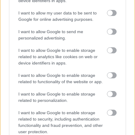
device identifiers in apps.
I want to allow my user data to be sent to
Google for online advertising purposes.
¿De verdad hacen esto?
Costumbres que rompen todos los esquemas
I want to allow Google to send me
personalized advertising.
I want to allow Google to enable storage
related to analytics like cookies on web or
device identifiers in apps.
I want to allow Google to enable storage
related to functionality of the website or app.
I want to allow Google to enable storage
related to personalization.
¿El tiempo vuela?
I want to allow Google to enable storage
Esto explica por qué los días ya no duran igual
related to security, including authentication
functionality and fraud prevention, and other
user protection.