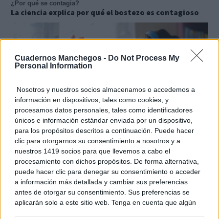
¿Por qué se contagia?
La ciencia explica por qué el bostezo es contagioso
Cuadernos Manchegos -
Do Not Process My
Personal Information
Nosotros y nuestros socios almacenamos o accedemos a
información en dispositivos, tales como cookies, y
procesamos datos personales, tales como identificadores
únicos e información estándar enviada por un dispositivo,
para los propósitos descritos a continuación. Puede hacer
clic para otorgarnos su consentimiento a nosotros y a
nuestros 1419 socios para que llevemos a cabo el
Tu memoria y la música
procesamiento con dichos propósitos. De forma alternativa,
Esa canción antigua que no olvidas tiene una
puede hacer clic para denegar su consentimiento o acceder
explicación
a información más detallada y cambiar sus preferencias
antes de otorgar su consentimiento. Sus preferencias se
aplicarán solo a este sitio web. Tenga en cuenta que algún
procesamiento de sus datos personales puede no requerir