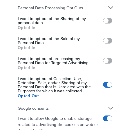
de su consentimiento, pero usted tiene el derecho de
Personal Data Processing Opt Outs
rechazar tal procesamiento. Puede cambiar sus preferencias
o retirar su consentimiento en cualquier momento volviendo
I want to opt-out of the Sharing of my
a este sitio y haciendo clic en el botón "Privacidad" en la
personal data.
parte inferior de la página web.
Opted In
Please note that this website/app uses one or more Google
I want to opt-out of the Sale of my
Personal Data.
services and may gather and store information including but
Opted In
not limited to your visit or usage behaviour. You may click to
grant or deny consent to Google and its third-party tags to
I want to opt-out of processing my
use your data for below specified purposes in below Google
Personal Data for Targeted Advertising.
Cuidado con este hábito
consent section.
Opted In
¿Y si el problema no fuera el estrés, sino un hábito
diario?
I want to opt-out of Collection, Use,
Retention, Sale, and/or Sharing of my
Personal Data that Is Unrelated with the
Purposes for which it was collected.
Opted Out
Google consents
I want to allow Google to enable storage
related to advertising like cookies on web or