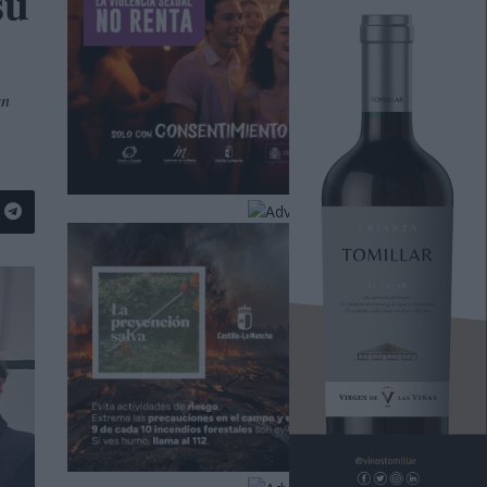
su
en