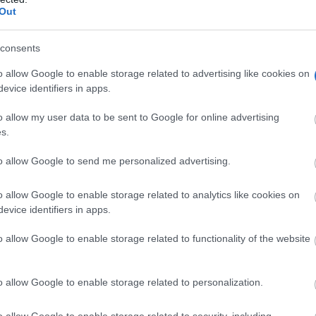
Out
consents
o allow Google to enable storage related to advertising like cookies on
evice identifiers in apps.
o allow my user data to be sent to Google for online advertising
s.
to allow Google to send me personalized advertising.
o allow Google to enable storage related to analytics like cookies on
evice identifiers in apps.
as generaciones en Ciudad Real, sigue adaptándose a los
cio local es el alma de una ciudad. Con esta nueva
o allow Google to enable storage related to functionality of the website
dinamismo y mantener esa cercanía con nuestros client
o allow Google to enable storage related to personalization.
s”
, añadió Herrera.
o allow Google to enable storage related to security, including