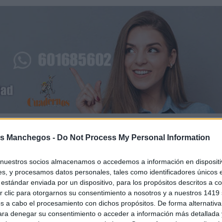
utar de una degustación especial de los emblemáticos churros
s Manchegos -
Do Not Process My Personal Information
é Antonio Herrera, Coke, se mostró emocionado por la acogi
nuestros socios almacenamos o accedemos a información en dispositiv
“Este nuevo local es un sueño hecho realidad.
a empresa:
s, y procesamos datos personales, tales como identificadores únicos 
s ciudadrealeños nuestros productos con la misma calid
estándar enviada por un dispositivo, para los propósitos descritos a co
 clic para otorgarnos su consentimiento a nosotros y a nuestros 1419 
s a cabo el procesamiento con dichos propósitos. De forma alternativ
para denegar su consentimiento o acceder a información más detallada