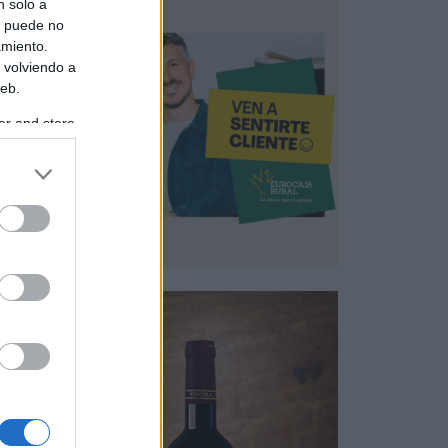
n solo a
s puede no
amiento.
 volviendo a
web.
er and store
to grant or
ed purposes