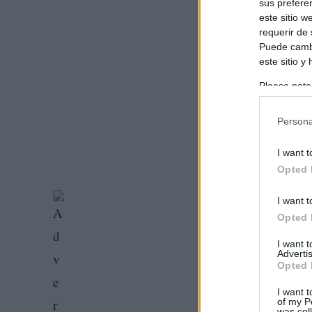
sus prefere
este sitio 
requerir de
Puede cambi
este sitio y
Please note
information 
deny consent
Persona
in below Go
I want t
Opted 
I want t
Opted 
I want 
Advertis
Opted 
I want t
of my P
was col