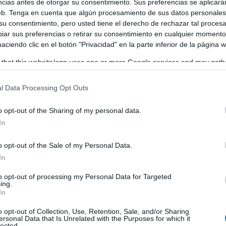
ncias antes de otorgar su consentimiento. Sus preferencias se aplicará
web. Tenga en cuenta que algún procesamiento de sus datos personale
 su consentimiento, pero usted tiene el derecho de rechazar tal proces
ar sus preferencias o retirar su consentimiento en cualquier momento
 haciendo clic en el botón "Privacidad" en la parte inferior de la página 
 that this website/app uses one or more Google services and may gath
including but not limited to your visit or usage behaviour. You may click 
 to Google and its third-party tags to use your data for below specifi
l Data Processing Opt Outs
ogle consent section.
o opt-out of the Sharing of my personal data.
In
o opt-out of the Sale of my Personal Data.
In
to opt-out of processing my Personal Data for Targeted
ing.
In
o opt-out of Collection, Use, Retention, Sale, and/or Sharing
ersonal Data that Is Unrelated with the Purposes for which it
lected.