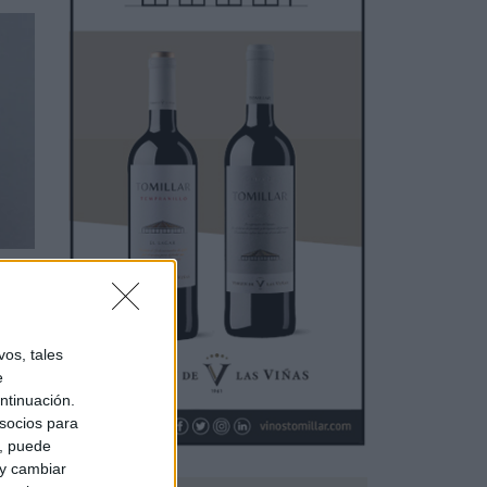
da y
os, tales
 Es
e
ad y
ntinuación.
socios para
a, puede
 y cambiar