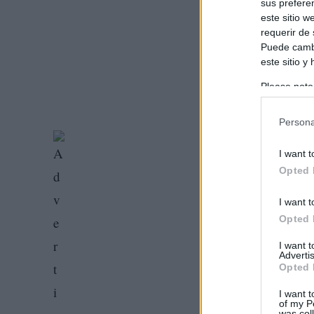
sus prefere
este sitio 
requerir de
Puede cambi
este sitio y
Please note
information 
deny consent
Persona
in below Go
I want t
Opted 
I want t
Opted 
I want 
Advertis
Opted 
I want t
of my P
was col