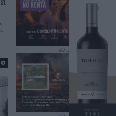
na
te
e.