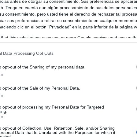
ncias antes de otorgar su consentimiento. Sus preferencias se aplicará
web. Tenga en cuenta que algún procesamiento de sus datos personale
 su consentimiento, pero usted tiene el derecho de rechazar tal proces
ar sus preferencias o retirar su consentimiento en cualquier momento
 haciendo clic en el botón "Privacidad" en la parte inferior de la página 
 that this website/app uses one or more Google services and may gath
including but not limited to your visit or usage behaviour. You may click 
 to Google and its third-party tags to use your data for below specifi
l Data Processing Opt Outs
ogle consent section.
o opt-out of the Sharing of my personal data.
In
o opt-out of the Sale of my Personal Data.
In
to opt-out of processing my Personal Data for Targeted
ing.
In
o opt-out of Collection, Use, Retention, Sale, and/or Sharing
ersonal Data that Is Unrelated with the Purposes for which it
lected.