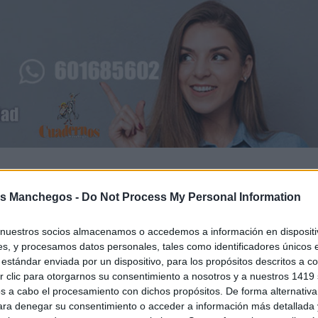
 Yuste, ha asistido, esta mañana, a la final de la I Liga Ca
omplejo Deportivo de la localidad ciudadrealeña de Alcáza
s Manchegos -
Do Not Process My Personal Information
lcaldesa, Rosa Melchor; entre otras autoridades.
nuestros socios almacenamos o accedemos a información en dispositiv
s, y procesamos datos personales, tales como identificadores únicos 
estándar enviada por un dispositivo, para los propósitos descritos a co
 clic para otorgarnos su consentimiento a nosotros y a nuestros 1419 
s a cabo el procesamiento con dichos propósitos. De forma alternativ
para denegar su consentimiento o acceder a información más detallada