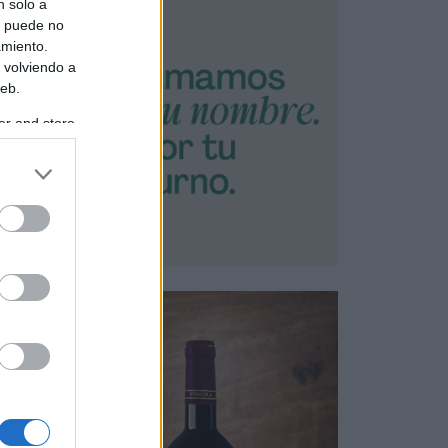
n solo a
s puede no
amiento.
 volviendo a
web.
er and store
to grant or
ed purposes