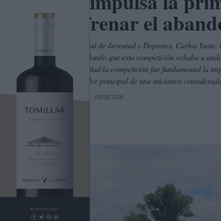
CLM impulsa la pri
para frenar el aband
El director general de Juventud y Deportes, Carlos Yuste
femenino, recordando que esta competición echaba a anda
Para hacer realidad la competición fue fundamental la im
como patrocinador principal de una iniciativa considerada 
Por
C. Manchegos
09/05/2026