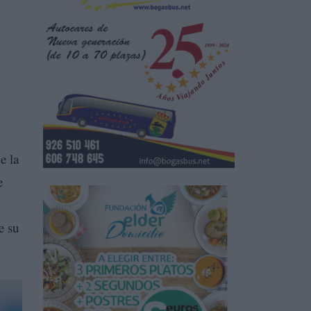
e la
e
e su