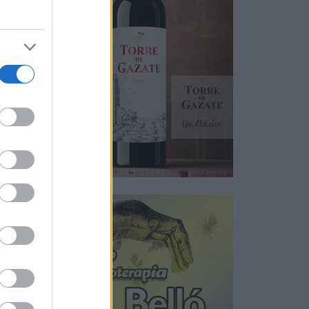
s
sus