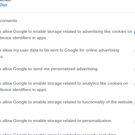
Out
consents
o allow Google to enable storage related to advertising like cookies on
evice identifiers in apps.
o allow my user data to be sent to Google for online advertising
s.
o el escenario de una final en un formato a tres. Los
to allow Google to send me personalized advertising.
Guadalajara y Balompédica AB, han llegado a esta cita tra
o allow Google to enable storage related to analytics like cookies on
 regular, consolidándose como los líderes indiscutibles de 
evice identifiers in apps.
o allow Google to enable storage related to functionality of the website
o allow Google to enable storage related to personalization.
o allow Google to enable storage related to security, including