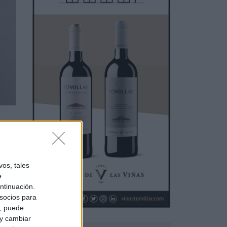
dete
r de
os, tales
e
ntinuación.
socios para
a, puede
 y cambiar