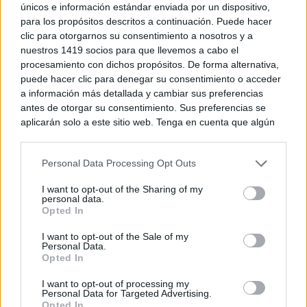
únicos e información estándar enviada por un dispositivo,
¿De verdad hacen esto?
para los propósitos descritos a continuación. Puede hacer
Costumbres que rompen todos los esquemas
clic para otorgarnos su consentimiento a nosotros y a
nuestros 1419 socios para que llevemos a cabo el
procesamiento con dichos propósitos. De forma alternativa,
puede hacer clic para denegar su consentimiento o acceder
a información más detallada y cambiar sus preferencias
antes de otorgar su consentimiento. Sus preferencias se
aplicarán solo a este sitio web. Tenga en cuenta que algún
procesamiento de sus datos personales puede no requerir
de su consentimiento, pero usted tiene el derecho de
Personal Data Processing Opt Outs
rechazar tal procesamiento. Puede cambiar sus preferencias
o retirar su consentimiento en cualquier momento volviendo
I want to opt-out of the Sharing of my
a este sitio y haciendo clic en el botón "Privacidad" en la
personal data.
parte inferior de la página web.
Opted In
Please note that this website/app uses one or more Google
El truco contra la cal
I want to opt-out of the Sale of my
Personal Data.
Di adiós a la cal del baño con estos sencillos consejos
services and may gather and store information including but
Opted In
not limited to your visit or usage behaviour. You may click to
grant or deny consent to Google and its third-party tags to
I want to opt-out of processing my
use your data for below specified purposes in below Google
Personal Data for Targeted Advertising.
consent section.
Opted In