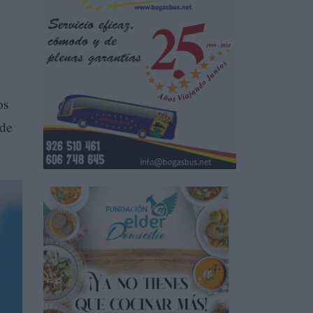
os
 de