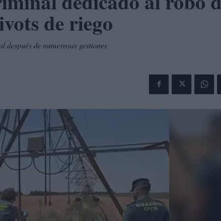
iminal dedicado al robo 
vots de riego
nal después de numerosas gestiones