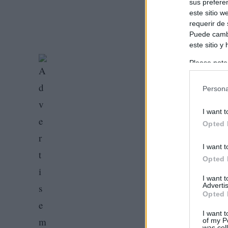
sus prefere
este sitio 
requerir de
Puede cambi
este sitio y
Please note
information 
deny consent
Persona
in below Go
I want t
Opted 
I want t
Opted 
I want 
Advertis
Opted 
I want t
of my P
was col