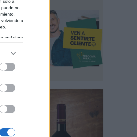
n solo a
s puede no
amiento.
 volviendo a
web.
er and store
to grant or
ed purposes