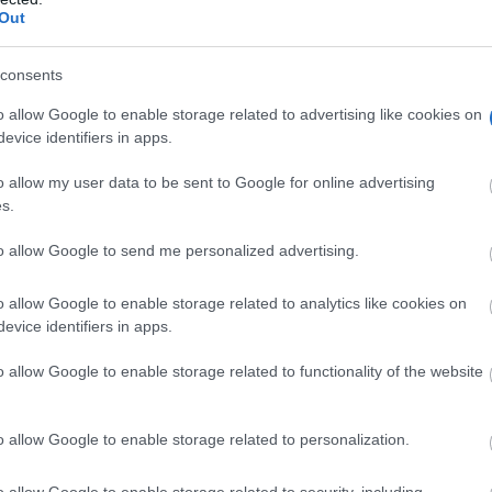
Out
consents
o allow Google to enable storage related to advertising like cookies on
evice identifiers in apps.
 julio de 2025, se han cometido un concurso de delitos de
o allow my user data to be sent to Google for online advertising
as de regadío de las localidades de Manzanares y Daimiel.
s.
delitos, en los que los autores sustraían los motores reducto
to allow Google to send me personalized advertising.
de estos, bobinado, núcleo y carcasa.
o allow Google to enable storage related to analytics like cookies on
evice identifiers in apps.
o allow Google to enable storage related to functionality of the website
o allow Google to enable storage related to personalization.
o allow Google to enable storage related to security, including