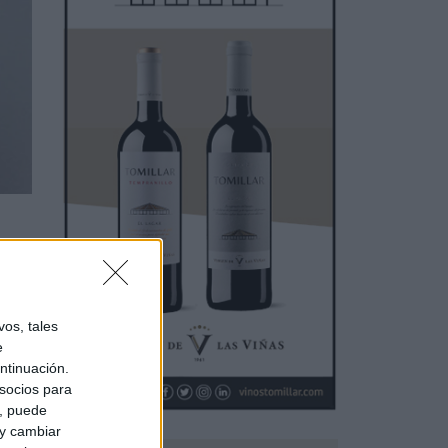
os, tales
e
ntinuación.
socios para
a, puede
 y cambiar