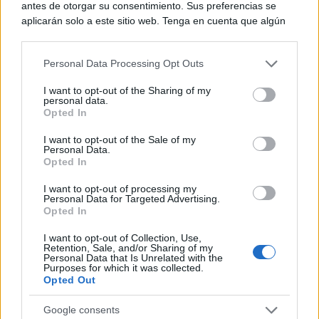
antes de otorgar su consentimiento. Sus preferencias se
aplicarán solo a este sitio web. Tenga en cuenta que algún
procesamiento de sus datos personales puede no requerir
de su consentimiento, pero usted tiene el derecho de
Personal Data Processing Opt Outs
rechazar tal procesamiento. Puede cambiar sus preferencias
o retirar su consentimiento en cualquier momento volviendo
I want to opt-out of the Sharing of my
a este sitio y haciendo clic en el botón "Privacidad" en la
personal data.
parte inferior de la página web.
Opted In
Please note that this website/app uses one or more Google
I want to opt-out of the Sale of my
Personal Data.
services and may gather and store information including but
Opted In
not limited to your visit or usage behaviour. You may click to
grant or deny consent to Google and its third-party tags to
¿Sabes qué baja tu ánimo?
I want to opt-out of processing my
use your data for below specified purposes in below Google
Personal Data for Targeted Advertising.
Lo haces todos los días y afecta cómo te sientes
consent section.
Opted In
I want to opt-out of Collection, Use,
Retention, Sale, and/or Sharing of my
Personal Data that Is Unrelated with the
Purposes for which it was collected.
Opted Out
Google consents