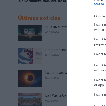
Un verdadero MMORPG de la vieja escuela ¡Cómo los 
Opted 
Últimas noticias
Google 
I want t
El Festival Internacional de Cine de Alma
web or d
07/08/2026
I want t
purpose
Programación de la Feria y Fiestas de T
I want 
07/08/2026
I want t
web or d
La Junta activa un dispositivo especial e
07/08/2026
I want t
or app.
I want t
La II Vuelta Ciclista Castilla-La Mancha L
07/08/2026
I want t