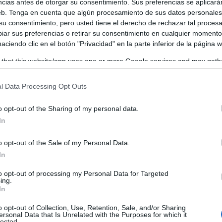
ncias antes de otorgar su consentimiento. Sus preferencias se aplicará
Tomelloso y en especial para nuestr
web. Tenga en cuenta que algún procesamiento de sus datos personale
sector vitivinícola dedicado a nuest
 su consentimiento, pero usted tiene el derecho de rechazar tal proces
cuevas
ar sus preferencias o retirar su consentimiento en cualquier momento
 haciendo clic en el botón "Privacidad" en la parte inferior de la página 
 that this website/app uses one or more Google services and may gath
including but not limited to your visit or usage behaviour. You may click 
 to Google and its third-party tags to use your data for below specifi
l Data Processing Opt Outs
ogle consent section.
o opt-out of the Sharing of my personal data.
In
o opt-out of the Sale of my Personal Data.
In
to opt-out of processing my Personal Data for Targeted
ing.
In
o opt-out of Collection, Use, Retention, Sale, and/or Sharing
ersonal Data that Is Unrelated with the Purposes for which it
lected.