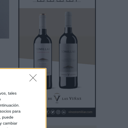
os, tales
e
ntinuación.
socios para
iente
a, puede
 y cambiar