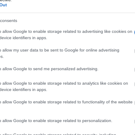
de antes, pero mejor!
Out
DISCOVER WITH
consents
o allow Google to enable storage related to advertising like cookies on
gro celebra este sábado la...
evice identifiers in apps.
o allow my user data to be sent to Google for online advertising
s.
omelloso 2026
to allow Google to send me personalized advertising.
o allow Google to enable storage related to analytics like cookies on
evice identifiers in apps.
n Cuenca para evitar incendios...
o allow Google to enable storage related to functionality of the website
o allow Google to enable storage related to personalization.
EADER impulsa la igualdad y...
o allow Google to enable storage related to security, including