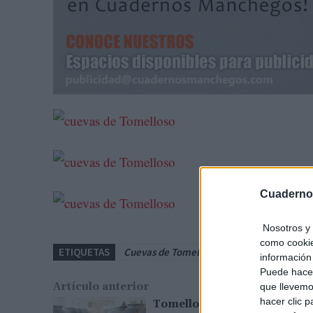
Cuaderno
Nosotros y 
como cookie
ETIQUETAS
Cuevas de Tomelloso
Pruebas
Tomell
información 
Puede hacer
Artículo anterior
que llevemo
hacer clic 
Tomelloso muestra el tesor