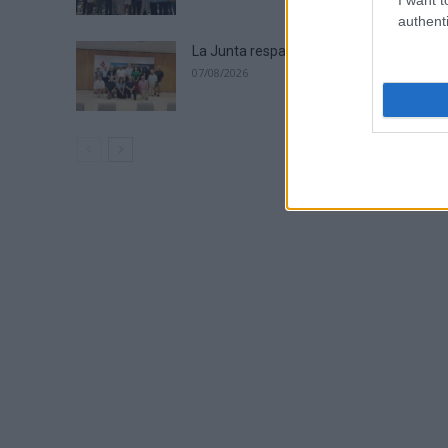
authenti
La Junta respalda el proceso de revalida
07/08/2026