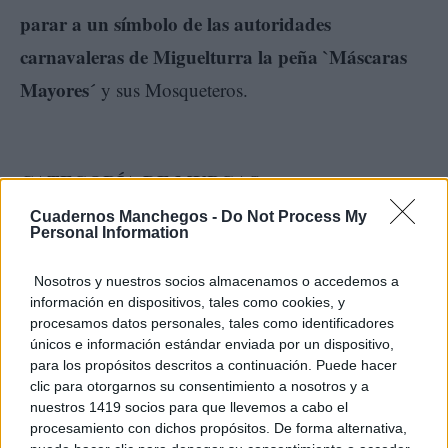
parar a un símbolo de las autoridades
carnavaleras de Miguelturra la peña `Máscaras
Mayores´
y sus Mosqueteros.
CATEGORÍA DE MURGAS
Cuadernos Manchegos -
Do Not Process My
Personal Information
Primer premio
con 700 euros patrocinado por la
peña los Cansaliebres (400 euros) y la Ferretería
Nosotros y nuestros socios almacenamos o accedemos a
información en dispositivos, tales como cookies, y
«Jesús León Carrascosa» (300 euros) ha sido
procesamos datos personales, tales como identificadores
`AC la Unión de Porzuna´
para
y el `Embrujo de
únicos e información estándar enviada por un dispositivo,
para los propósitos descritos a continuación. Puede hacer
Cabañeros´.
clic para otorgarnos su consentimiento a nosotros y a
nuestros 1419 socios para que llevemos a cabo el
procesamiento con dichos propósitos. De forma alternativa,
Segundo premio
con 600 euros patrocinado por