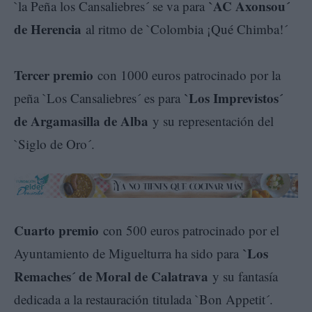
`AC Axonsou´
`la Peña los Cansaliebres´ se va para
de Herencia
al ritmo de `Colombia ¡Qué Chimba!´
Tercer premio
con 1000 euros patrocinado por la
`Los Imprevistos´
peña `Los Cansaliebres´ es para
de Argamasilla de Alba
y su representación del
`Siglo de Oro´.
Cuarto premio
con 500 euros patrocinado por el
`Los
Ayuntamiento de Miguelturra ha sido para
Remaches´ de Moral de Calatrava
y su fantasía
dedicada a la restauración titulada `Bon Appetit´.