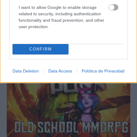
jamón, queso de la tierra, una botella de vino de
I want to allow Google to enable storage
related to security, including authentication
`Viña Cuerva´ además de la cerámica del
functionality and fraud prevention, and other
Carnaval 2025.
user protection.
TE RECOMENDAMOS
CONFIRM
Data Deletion
Data Access
Polótica de Privacidad