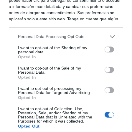
puede hacer clic para denegar su consentimiento o acceder
Casa Pepe (150 euros); Modas Sofía (100 euros) y el
a información más detallada y cambiar sus preferencias
antes de otorgar su consentimiento. Sus preferencias se
Ayuntamiento de Miguelturra (350 euros) ha ido a
aplicarán solo a este sitio web. Tenga en cuenta que algún
a Puertollano con la `AC Mekari Soul´
procesamiento de sus datos personales puede no requerir
parar
y su
de su consentimiento, pero usted tiene el derecho de
`Alma Minera´.
Personal Data Processing Opt Outs
rechazar tal procesamiento. Puede cambiar sus preferencias
o retirar su consentimiento en cualquier momento volviendo
I want to opt-out of the Sharing of my
a este sitio y haciendo clic en el botón "Privacidad" en la
personal data.
Tercer Premio
con 500 euros patrocinado por
parte inferior de la página web.
Opted In
Pinturas Ruma SL (300 euros) y (200 euros) por
Please note that this website/app uses one or more Google
I want to opt-out of the Sale of my
`AC los Traviesos»
Cepsa La Estrella, ha recaído en
Personal Data.
services and may gather and store information including but
Opted In
not limited to your visit or usage behaviour. You may click to
de Herencia
con su fantasía `Sol de Sangre. La
grant or deny consent to Google and its third-party tags to
I want to opt-out of processing my
use your data for below specified purposes in below Google
batalla de Cagayán´.
Personal Data for Targeted Advertising.
consent section.
Opted In
Cuarto premio
con 400 euros patrocinado por
I want to opt-out of Collection, Use,
Retention, Sale, and/or Sharing of my
Personal Data that Is Unrelated with the
`AC male Mia» de Socuéllamos
Globalcaja para
y
Purposes for which it was collected.
Opted Out
su `Lado Oscuro de los Cuentos´.