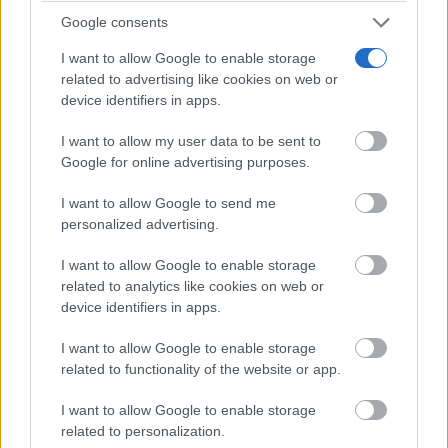
Google consents
Quinto premi
o con 300 euros patrocinados por
I want to allow Google to enable storage
related to advertising like cookies on web or
Fuente el Fresno
Merkamueble se ha ido a
device identifiers in apps.
concretamente a la `AC Arco Iris»
y su fantasía de
I want to allow my user data to be sent to
`Méjico Inmortal´.
Google for online advertising purposes.
I want to allow Google to send me
Sexto premio
con 200 euros patrocinados con 100
personalized advertising.
euros de Tol Luz y 50 por Ciudadano anónimo y 50
I want to allow Google to enable storage
el
euros por `la Peña los Cansaliebres´ que fue a parar
related to analytics like cookies on web or
device identifiers in apps.
Puntillo de Miguelturra
y su representación de
`Los Guardias de Richeleu´.
I want to allow Google to enable storage
related to functionality of the website or app.
Todos los grupos participantes que hayan
I want to allow Google to enable storage
related to personalization.
cumplido las bases han sido obsequiados con