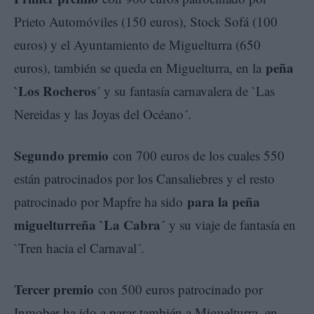
Prieto Automóviles (150 euros), Stock Sofá (100
euros) y el Ayuntamiento de Miguelturra (650
peña
euros), también se queda en Miguelturra, en la
`Los Rocheros
´ y su fantasía carnavalera de `Las
Nereidas y las Joyas del Océano´.
Segundo premio
con 700 euros de los cuales 550
están patrocinados por los Cansaliebres y el resto
para la peña
patrocinado por Mapfre ha sido
miguelturreña `La Cabra´
y su viaje de fantasía en
`Tren hacia el Carnaval´.
Tercer premio
con 500 euros patrocinado por
Inmober ha ido a parar también a Miguelturra, en