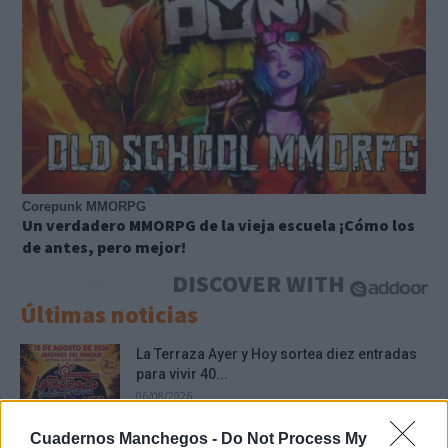
Corepunk MMORPG
Un verdadero MMORPG de la vieja escuela ¡Cómo los
de antes, pero mejor!
DISCOVER WITH
Últimas noticias
La Terraza Ayer y Hoy sortea diez entradas
para vivir 40...
06/08/2026
Cuadernos Manchegos -
Do Not Process My