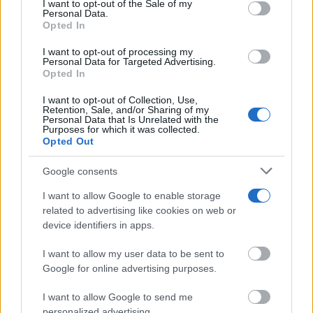
I want to opt-out of the Sale of my
Personal Data.
services and may gather and store information including but
Opted In
not limited to your visit or usage behaviour. You may click to
grant or deny consent to Google and its third-party tags to
I want to opt-out of processing my
use your data for below specified purposes in below Google
Personal Data for Targeted Advertising.
consent section.
Opted In
I want to opt-out of Collection, Use,
Retention, Sale, and/or Sharing of my
Personal Data that Is Unrelated with the
Purposes for which it was collected.
Opted Out
Google consents
I want to allow Google to enable storage
related to advertising like cookies on web or
device identifiers in apps.
I want to allow my user data to be sent to
Google for online advertising purposes.
I want to allow Google to send me
personalized advertising.