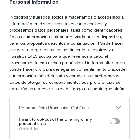
Núñez lamenta que CLM siga siendo la peor
Personal Information
región de España...
06/08/2026
Nosotros y nuestros socios almacenamos o accedemos a
información en dispositivos, tales como cookies, y
procesamos datos personales, tales como identificadores
La inteligencia artificial y las series
únicos e información estándar enviada por un dispositivo,
verticales marcan la nueva edición...
para los propósitos descritos a continuación. Puede hacer
06/08/2026
clic para otorgarnos su consentimiento a nosotros y a
nuestros 1419 socios para que llevemos a cabo el
Tamajón se prepara para vivir diez días de
procesamiento con dichos propósitos. De forma alternativa,
cultura, tradición y...
puede hacer clic para denegar su consentimiento o acceder
06/08/2026
a información más detallada y cambiar sus preferencias
antes de otorgar su consentimiento. Sus preferencias se
aplicarán solo a este sitio web. Tenga en cuenta que algún
CCOO Castilla-La Mancha exige reforzar la
procesamiento de sus datos personales puede no requerir
prevención frente al estrés térmico...
de su consentimiento, pero usted tiene el derecho de
06/08/2026
Personal Data Processing Opt Outs
rechazar tal procesamiento. Puede cambiar sus preferencias
o retirar su consentimiento en cualquier momento volviendo
I want to opt-out of the Sharing of my
a este sitio y haciendo clic en el botón "Privacidad" en la
personal data.
parte inferior de la página web.
Opted In
Please note that this website/app uses one or more Google