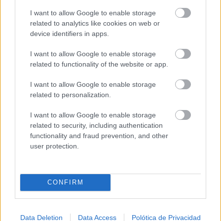
Alcázar de San...
I want to allow Google to enable storage
06/08/2026
related to analytics like cookies on web or
device identifiers in apps.
El SEPRONA investiga a dos personas por el
I want to allow Google to enable storage
incendio de Cabezarrubias...
related to functionality of the website or app.
06/08/2026
I want to allow Google to enable storage
El Gobierno regional abre una nueva fase de
related to personalization.
participación ciudadana para...
06/08/2026
I want to allow Google to enable storage
related to security, including authentication
functionality and fraud prevention, and other
Castilla-La Mancha constituye la Comisión
user protection.
de Gobierno del Dato para avanzar...
06/08/2026
CONFIRM
Data Deletion
Data Access
Polótica de Privacidad