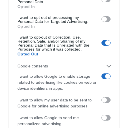
Personal Data.
services and may gather and store information including but
Opted In
not limited to your visit or usage behaviour. You may click to
grant or deny consent to Google and its third-party tags to
I want to opt-out of processing my
use your data for below specified purposes in below Google
Personal Data for Targeted Advertising.
consent section.
Opted In
I want to opt-out of Collection, Use,
Retention, Sale, and/or Sharing of my
Personal Data that Is Unrelated with the
Purposes for which it was collected.
Opted Out
No creerás estas apps
Google consents
¿Sabías que estas apps existen y son súper útiles?
I want to allow Google to enable storage
DISCOVER WITH
related to advertising like cookies on web or
Últimas noticias
device identifiers in apps.
Fallece el expresidente de Eurocaja Rural,
I want to allow my user data to be sent to
Andrés Gómez Mora, a los...
Google for online advertising purposes.
06/08/2026
I want to allow Google to send me
personalized advertising.
El próximo eclipse en el Quijote Cósmico de