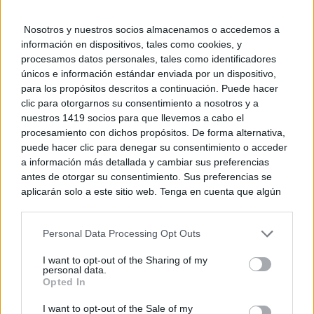
TE RECOMENDAMOS
Nosotros y nuestros socios almacenamos o accedemos a
información en dispositivos, tales como cookies, y
procesamos datos personales, tales como identificadores
únicos e información estándar enviada por un dispositivo,
para los propósitos descritos a continuación. Puede hacer
clic para otorgarnos su consentimiento a nosotros y a
nuestros 1419 socios para que llevemos a cabo el
procesamiento con dichos propósitos. De forma alternativa,
puede hacer clic para denegar su consentimiento o acceder
a información más detallada y cambiar sus preferencias
antes de otorgar su consentimiento. Sus preferencias se
aplicarán solo a este sitio web. Tenga en cuenta que algún
procesamiento de sus datos personales puede no requerir
de su consentimiento, pero usted tiene el derecho de
Personal Data Processing Opt Outs
rechazar tal procesamiento. Puede cambiar sus preferencias
Corepunk MMORPG
o retirar su consentimiento en cualquier momento volviendo
Un verdadero MMORPG de la vieja escuela ¡Cómo los
I want to opt-out of the Sharing of my
a este sitio y haciendo clic en el botón "Privacidad" en la
de antes, pero mejor!
personal data.
parte inferior de la página web.
Opted In
Please note that this website/app uses one or more Google
I want to opt-out of the Sale of my