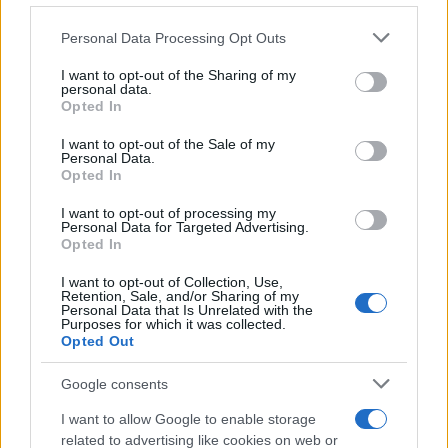
de su consentimiento, pero usted tiene el derecho de
Personal Data Processing Opt Outs
rechazar tal procesamiento. Puede cambiar sus preferencias
o retirar su consentimiento en cualquier momento volviendo
I want to opt-out of the Sharing of my
a este sitio y haciendo clic en el botón "Privacidad" en la
personal data.
parte inferior de la página web.
Opted In
Cuidado con este hábito
¿Y si el problema no fuera el estrés, sino un hábito
Please note that this website/app uses one or more Google
I want to opt-out of the Sale of my
Personal Data.
services and may gather and store information including but
diario?
Opted In
not limited to your visit or usage behaviour. You may click to
grant or deny consent to Google and its third-party tags to
I want to opt-out of processing my
use your data for below specified purposes in below Google
Personal Data for Targeted Advertising.
consent section.
Opted In
I want to opt-out of Collection, Use,
Retention, Sale, and/or Sharing of my
Personal Data that Is Unrelated with the
Purposes for which it was collected.
Opted Out
Google consents
I want to allow Google to enable storage
Costumbres que no creerás
related to advertising like cookies on web or