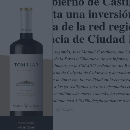
El Gobierno de Casti
prevista una inversió
mejora de la red regi
provincia de Ciudad 
El vicepresidente segundo, José Manuel Caballero, que ha
en el tramo Pozo de la Serna a Villanueva de los Infantes
Porzuna a Piedrabuena; en la CM-4017 a Retuerta del Bul
Lápice; y en travesía de Calzada de Calatrava y actuac
el compromiso de la Junta con la movilidad en la comarca
412 que se suma a las ya realizadas y a otras ejecutadas 
prácticamente siete millones de euros. Además, ha recor
Montiel ya ha facilitado casi 140.000 desplazamientos a l
Por
C. Manchegos
08/07/2026