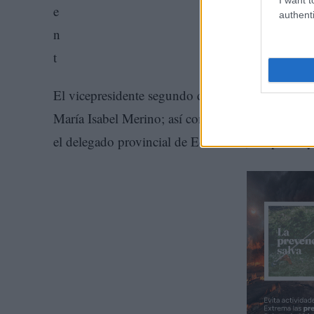
authenti
El vicepresidente segundo del Ejecutivo autonó
María Isabel Merino; así como por el delegado 
el delegado provincial de Economía, Empresas 