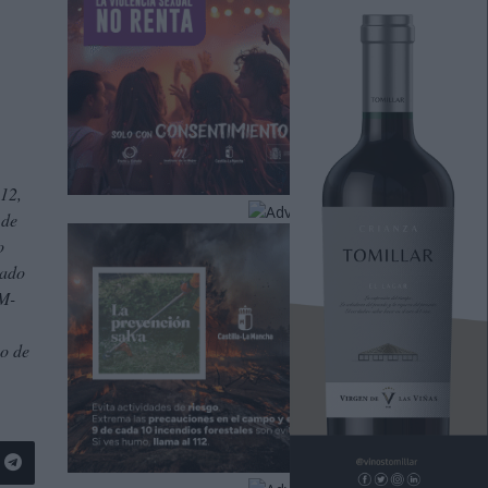
412,
 de
o
cado
CM-
po de