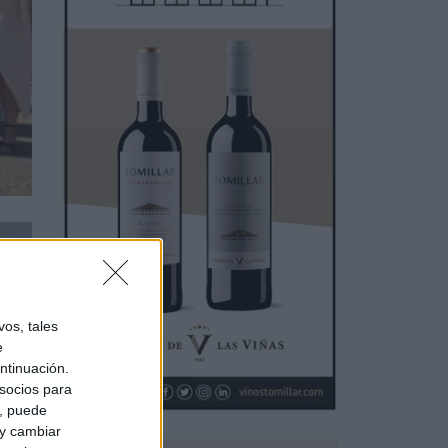
os, tales
e
ntinuación.
socios para
a, puede
 y cambiar