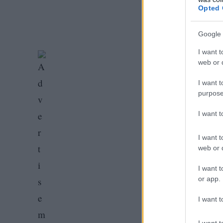
Opted 
Google 
I want t
web or d
I want t
purpose
I want 
I want t
web or d
I want t
or app.
I want t
I want t