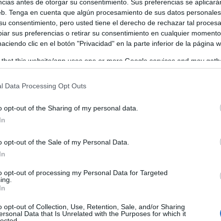
ncias antes de otorgar su consentimiento. Sus preferencias se aplicará
ro, ha remarcado el compromiso del Gobierno de Castilla-
web. Tenga en cuenta que algún procesamiento de sus datos personale
 su consentimiento, pero usted tiene el derecho de rechazar tal proces
teras. “Nuestro compromiso es garantizar la movilidad en
ar sus preferencias o retirar su consentimiento en cualquier momento
 haciendo clic en el botón "Privacidad" en la parte inferior de la página 
ente en el medio rural”, ha señalado. Para ello, tal y como
 that this website/app uses one or more Google services and may gath
evista una inversión de 19 millones en la provincia de Ciu
including but not limited to your visit or usage behaviour. You may click 
licado Caballero en la presentación de las actuaciones que 
 to Google and its third-party tags to use your data for below specifi
l Data Processing Opt Outs
ogle consent section.
bo en la CM-412 en el tramo Pozo de la Serna a Villanuev
o opt-out of the Sharing of my personal data.
In
o opt-out of the Sale of my Personal Data.
In
to opt-out of processing my Personal Data for Targeted
ing.
In
o opt-out of Collection, Use, Retention, Sale, and/or Sharing
ersonal Data that Is Unrelated with the Purposes for which it
lected.