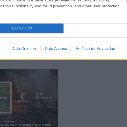
cation functionality and fraud prevention, and other user protection.
CONFIRM
mico ha estado acompañado por la alcaldesa de Alhambra,
provincial de Fomento, Manuel Martínez López- Alcorocho
Data Deletion
Data Access
Polótica de Privacidad
y Empleo, Miguel Ángel Díaz Brazales.